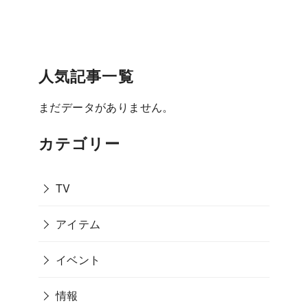
を徹底解説！2026年8月2日放送
ポツンと一軒家2時間SP 群馬の山小屋と亡き
妻への想い84歳チェーンソーアート挑戦！
人気記事一覧