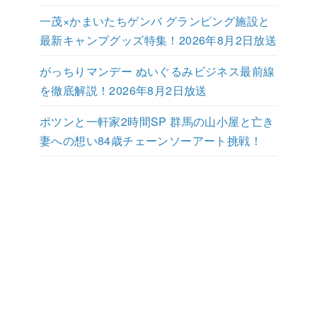
検索
検索
最近の投稿
ポツンと一軒家 高知の秘境で3姉弟が守る家
を12年ぶり再訪！2026年8月2日放送
アンパンマンミュージアム神戸の駐車場｜近
い・安い・予約可を徹底比較
一茂×かまいたちゲンバ グランピング施設と
最新キャンプグッズ特集！2026年8月2日放送
がっちりマンデー ぬいぐるみビジネス最前線