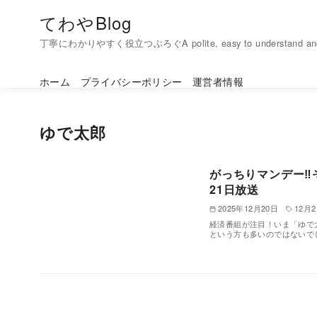
コ
てわやBlog
ン
丁寧にわかりやすく役立つぶろぐA polite, easy to understand and h
テ
ン
ホーム
プライバシーポリシー
運営者情報
ツ
へ
移
動