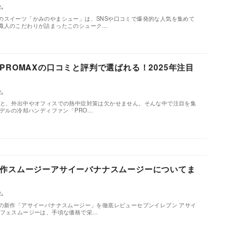
ム
のスイーツ「かみのやまシュー」は、SNSや口コミで爆発的な人気を集めて
職人のこだわりが詰まったこのシューク…
PROMAXの口コミと評判で選ばれる！2025年注目
ム
ると、外出中やオフィスでの熱中症対策は欠かせません。そんな中で注目を集
モデルの冷却ハンディファン「PRO…
作スムージーアサイーバナナスムージーについてま
ム
ンの新作「アサイーバナナスムージー」を徹底レビューセブンイレブン アサイ
カフェスムージーは、手頃な価格で栄…