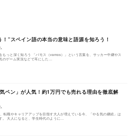
う！”スペイン語の本当の意味と語源を知ろう！
ム
）をもっと深く知ろう 「バモス（vamos）」という言葉を、サッカー中継やス
気のゲーム実況などで耳にした…
気ペン」が人気！約1万円でも売れる理由を徹底解
ム
発、転職やキャリアアップを目指す大人が増えている今、「やる気の継続」は
す。 大人になると、学生時代のように…