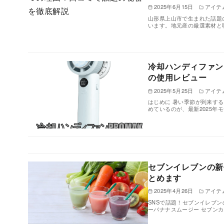
2025年6月15日
アイテ
山形県上山市で生まれた話題
います。地元産の厳選素材と
冷却ハンディファン
の使用レビュー
2025年5月25日
アイテ
はじめに 暑い季節が到来す
めているのが、最新2025年
セブンイレブンの新
とめます
2025年4月26日
アイテ
SNSで話題！セブンイレブ
ーバナナスムージー セブン