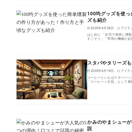
100均グッズを使
ズも紹介
2025年6月26日
アイテ
はじめに 「自宅で簡単に燻
すごそう」「専用の機械が必
スタバやタリーズも
2025年6月19日
アイテ
コーヒーといえばスターバッ
「コーヒー＝主役」として展
かみのやまシューが
説