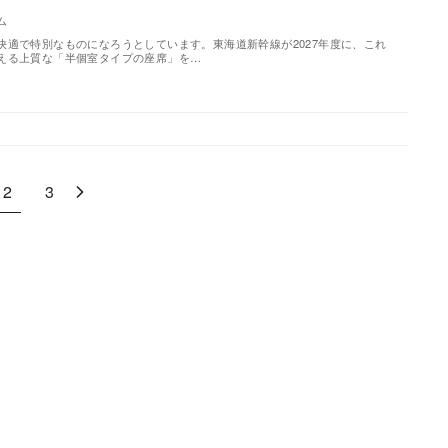
ム
快適で特別なものになろうとしています。東海道新幹線が2027年度に、これ
える上質な「半個室タイプの座席」を…
2
3