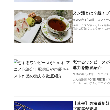
ヌン活とは？続くブ
2025年3月24日
アイテ
近年、「ヌン活」という言葉
何かご存知でしょうか？ こ
恋するワンピースが
魅力を徹底紹介
2025年3月23日
アイテ
大人気漫画『ONE PIEC
ピース』が、なんとアニメ化
【速報】東海道新幹
プ座席が登場