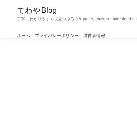
コ
てわやBlog
ン
丁寧にわかりやすく役立つぶろぐA polite, easy to understand and h
テ
ン
ホーム
プライバシーポリシー
運営者情報
ツ
へ
移
動