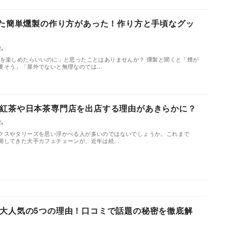
った簡単燻製の作り方があった！作り方と手頃なグッ
ム
製を楽しめたらいいのに」と思ったことはありませんか？ 燻製と聞くと「煙が
要そう」「屋外でないと無理なのでは…
紅茶や日本茶専門店を出店する理由があきらかに？
ム
クスやタリーズを思い浮かべる人が多いのではないでしょうか。これまで
開してきた大手カフェチェーンが、近年は続…
大人気の5つの理由！口コミで話題の秘密を徹底解