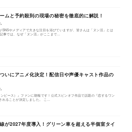
ームと予約殺到の現場の秘密を徹底的に解説！
ム
がSNSやメディアで大きな注目を浴びていますが、皆さんは「ヌン活」とは
の記事では、なぜ「ヌン活」がここまで…
ついにアニメ化決定！配信日や声優キャスト作品の
ム
E（ワンピース）』ファンに朗報です！公式スピンオフ作品で話題の『恋するワン
されることが決定しました。 こ…
線が2027年度導入！グリーン車を超える半個室タイ