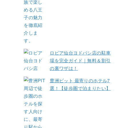
ロピア仙台ヨドバシ店の駐車
場を完全ガイド｜無料＆割引
の裏ワザは！
豊洲ピット 最寄りのホテル7
選！【徒歩圏で泊まりたい】