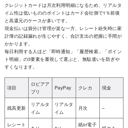
クレジットカードは月次利用明細になるため、リアルタ
イム性は低いもののポイントはカード会社側で1％前後
と高還元のケースが多いです。
現金払いは袋分け管理が楽な一方、レシート紛失時に家
計簿の記録漏れが生じやすく、合計支出の把握に手間が
かかります。
毎日利用する人ほど「即時通知」「履歴検索」「ポイン
ト明細」の3要素を重視して選ぶと、無駄遣いを防ぎや
すくなります。
ロピアア
項目
PayPay
クレカ
現金
プリ
リアルタ
リアルタ
残高更新
月次
–
イム
イム
レシート
紙or電子