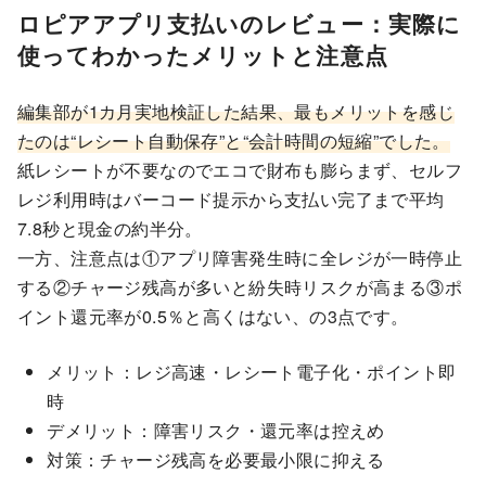
ロピアアプリ支払いのレビュー：実際に
使ってわかったメリットと注意点
編集部が1カ月実地検証した結果、最もメリットを感じ
たのは“レシート自動保存”と“会計時間の短縮”でした。
紙レシートが不要なのでエコで財布も膨らまず、セルフ
レジ利用時はバーコード提示から支払い完了まで平均
7.8秒と現金の約半分。
一方、注意点は①アプリ障害発生時に全レジが一時停止
する②チャージ残高が多いと紛失時リスクが高まる③ポ
イント還元率が0.5％と高くはない、の3点です。
メリット：レジ高速・レシート電子化・ポイント即
時
デメリット：障害リスク・還元率は控えめ
対策：チャージ残高を必要最小限に抑える