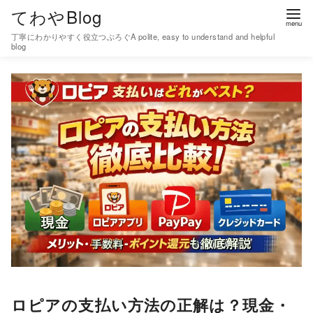
コ
てわやBlog
ン
丁寧にわかりやすく役立つぶろぐA polite, easy to understand and helpful
テ
blog
ン
ツ
へ
移
動
ロピアの支払い方法の正解は？現金・