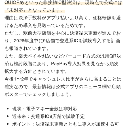
QUICPayといった非接触IC型決済は、現時点で公式には
『未対応』となっています。
理由は決済手数料がアプリ払いより高く、価格転嫁を避
けるため導入を見送っているためです。
ただし、駅前大型店舗を中心に決済端末更新が進んでお
り、2026年度中に9店舗で交通系ICを試験導入する計画
も報道されています。
また、楽天ペイやd払いなどバーコード方式の汎用QR決
済も検討段階にあり、PayPay導入効果を見ながら順次
拡大する方針とされています。
今後1〜2年でキャッシュレス比率がさらに高まることは
確実なので、最新情報は公式アプリのニュース欄や店頭
ポスターでチェックしましょう。
現状：電子マネー全般は非対応
近未来：交通系IC9店舗で試験予定
ポイント：決済端末更新とともに導入が加速する可