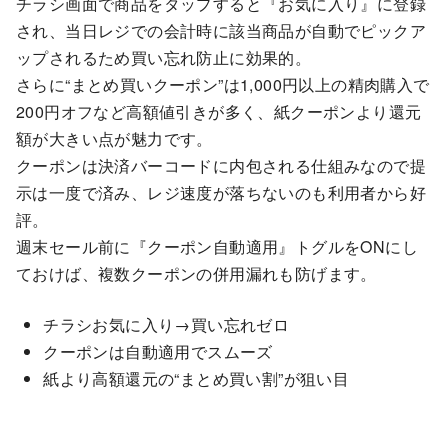
チラシ画面で商品をタップすると『お気に入り』に登録
され、当日レジでの会計時に該当商品が自動でピックア
ップされるため買い忘れ防止に効果的。
さらに“まとめ買いクーポン”は1,000円以上の精肉購入で
200円オフなど高額値引きが多く、紙クーポンより還元
額が大きい点が魅力です。
クーポンは決済バーコードに内包される仕組みなので提
示は一度で済み、レジ速度が落ちないのも利用者から好
評。
週末セール前に『クーポン自動適用』トグルをONにし
ておけば、複数クーポンの併用漏れも防げます。
チラシお気に入り→買い忘れゼロ
クーポンは自動適用でスムーズ
紙より高額還元の“まとめ買い割”が狙い目