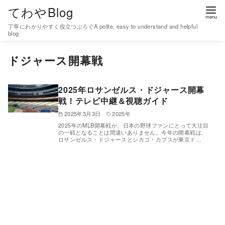
コ
てわやBlog
ン
丁寧にわかりやすく役立つぶろぐA polite, easy to understand and helpful
テ
blog
ン
ドジャース開幕戦
ツ
へ
移
2025年ロサンゼルス・ドジャース開幕
戦！テレビ中継＆視聴ガイド
動
2025年3月3日
2025年
2025年のMLB開幕戦が、日本の野球ファンにとって大注目
の一戦となることは間違いありません。今年の開幕戦は、
ロサンゼルス・ドジャースとシカゴ・カブスが東京ド…