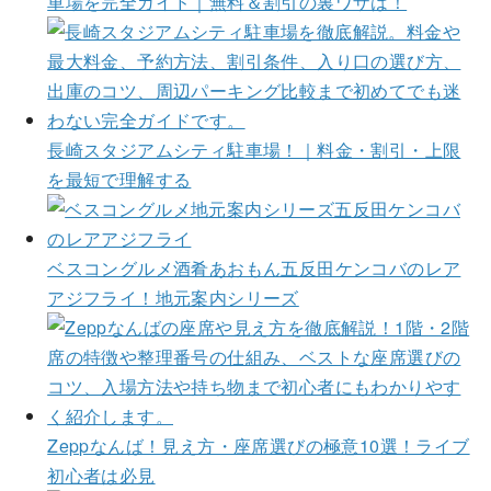
車場を完全ガイド｜無料＆割引の裏ワザは！
長崎スタジアムシティ駐車場！｜料金・割引・上限
を最短で理解する
ベスコングルメ酒肴あおもん五反田ケンコバのレア
アジフライ！地元案内シリーズ
Zeppなんば！見え方・座席選びの極意10選！ライブ
初心者は必見