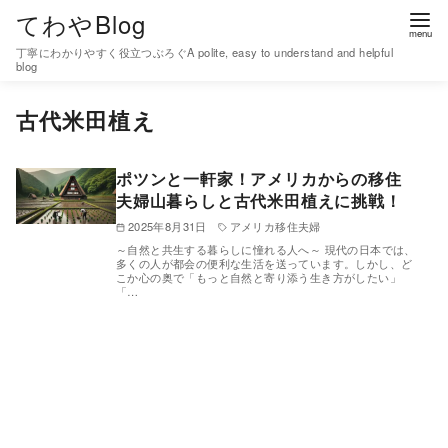
コ
てわやBlog
ン
丁寧にわかりやすく役立つぶろぐA polite, easy to understand and helpful
テ
blog
ン
古代米田植え
ツ
へ
移
ポツンと一軒家！アメリカからの移住
夫婦山暮らしと古代米田植えに挑戦！
動
2025年8月31日
アメリカ移住夫婦
～自然と共生する暮らしに憧れる人へ～ 現代の日本では、
多くの人が都会の便利な生活を送っています。しかし、ど
こか心の奥で「もっと自然と寄り添う生き方がしたい」
「…