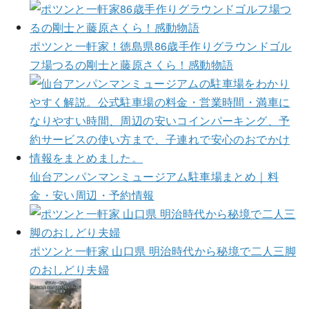
ポツンと一軒家！徳島県86歳手作りグラウンドゴル
フ場つるの剛士と藤原さくら！感動物語
仙台アンパンマンミュージアム駐車場まとめ｜料
金・安い周辺・予約情報
ポツンと一軒家 山口県 明治時代から秘境で二人三脚
のおしどり夫婦