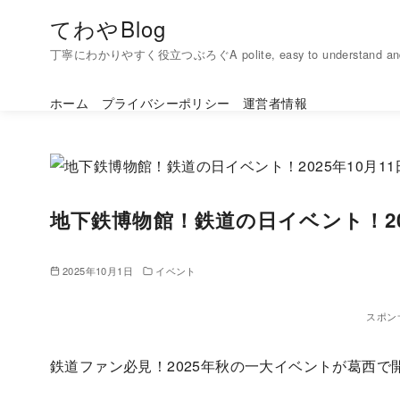
コ
てわやBlog
ン
丁寧にわかりやすく役立つぶろぐA polite, easy to understand and h
テ
ン
ホーム
プライバシーポリシー
運営者情報
ツ
へ
移
動
地下鉄博物館！鉄道の日イベント！20
2025年10月1日
イベント
スポン
鉄道ファン必見！2025年秋の一大イベントが葛西で