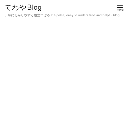
コ
てわやBlog
ン
丁寧にわかりやすく役立つぶろぐA polite, easy to understand and helpful blog
テ
ン
ツ
へ
移
動