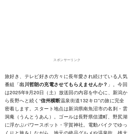
スポンサーリンク
旅好き、テレビ好きの方々に長年愛され続けている人気
番組「
出川哲朗の充電させてもらえませんか？
」。今回
は2025年9月20日（土）放送回の内容を中心に、新潟か
ら長野へと続く“
信州横断
温泉街道132キロ”の旅に完全
密着します。スタート地点は新潟県南魚沼市の名刹・雲
洞庵（うんとうあん）。ゴールは長野県信濃町、野尻湖
に浮かぶパワースポット・宇賀神社。電動バイクでゆっ
くりと旅をしながら、地元の絶品グルメや温泉街、雄大