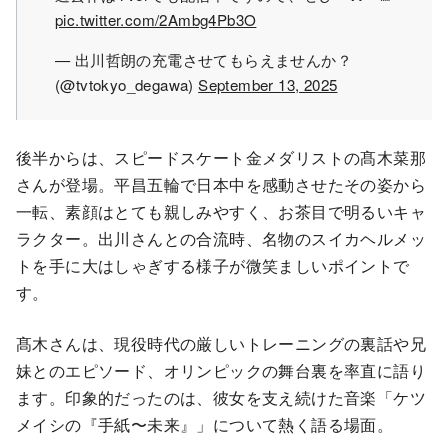
pic.twitter.com/2Ambg4Pb3O
— 出川哲朗の充電させてもらえませんか？
(@tvtokyo_degawa)
September 13, 2025
後半からは、スピードスケート金メダリストの髙木菜那
さんが登場。平昌五輪で日本中を感動させたその姿から
一転、素顔はとても親しみやすく、お茶目で明るいキャ
ラクター。出川さんとの合流時、名物のスイカヘルメッ
トを手に大はしゃぎする様子が微笑ましいポイントで
す。
髙木さんは、現役時代の厳しいトレーニングの裏話や兄
妹とのエピソード、オリンピックの舞台裏を率直に語り
ます。印象的だったのは、彼女を支え続けた音楽「ケツ
メイシの『手紙〜未来』」について熱く語る場面。