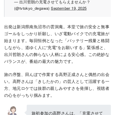
— 出川哲朗の充電させてもらえませんか？
(@tvtokyo_degawa)
September 19, 2025
出発は新潟県南魚沼市の雲洞庵。本堂で旅の安全と無事
ゴールをしっかり祈願し、いざ電動バイクでの充電旅が
始まります。毎回恒例となった「バッテリー残量と格闘
しながら、道ゆく人に“充電”をお願いする」緊張感と、
出川哲朗さんの飾らない人柄による安心感。この絶妙な
バランスが、番組の最大の魅力です。
旅の序盤、田んぼで作業する高野正成さんと偶然の出会
い。高野さんは「きしたかの」の芸人として活躍する一
方、地元ロケでは抜群の親しみやすさを発揮し、視聴者
の心をがっちり掴みます。
旅初参加の高野さんは、「充電させて