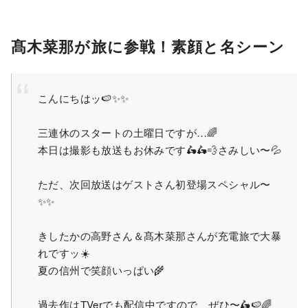
髙木菜那が旅に参戦！素顔と名シーン
こんにちはッ🍉✨✨
三連休のスタートの土曜日ですが…🌈
本日は撮影も放送もお休みです🛵🛵💨さみしい〜💦
ただ、次回放送はゲストさん初登場スペシャル〜
✨✨
きしたかの高野さん＆髙木菜那さんが充電旅で大暴
れですッ☀️
夏の信州で笑顔いっぱい🌾
過去作はTVerでも配信中ですので、ぜひ〜🛵🍉🌈