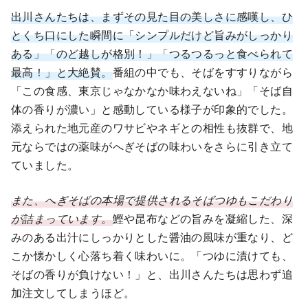
出川さんたちは、まずその見た目の美しさに感嘆し、ひ
とくち口にした瞬間に「シンプルだけど旨みがしっかり
ある」「のど越しが格別！」「つるつるっと食べられて
最高！」と大絶賛。
番組の中でも、そばをすすりながら
「この食感、東京じゃなかなか味わえないね」「そば自
体の香りが濃い」と感動している様子が印象的でした。
添えられた地元産のワサビやネギとの相性も抜群で、地
元ならではの薬味がへぎそばの味わいをさらに引き立て
ていました。
また、へぎそばの本場で提供されるそばつゆもこだわり
が詰まっています。
鰹や昆布などの旨みを凝縮した、深
みのある出汁にしっかりとした醤油の風味が重なり、ど
こか懐かしく心落ち着く味わいに。「つゆに漬けても、
そばの香りが負けない！」と、出川さんたちは思わず追
加注文してしまうほど。