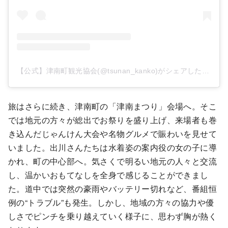
【公式】津南町観光協会(@tsunan_kanko)がシェアした投稿
旅はさらに続き、津南町の「津南まつり」会場へ。そこ
では地元の方々が総出でお祭りを盛り上げ、来場者も巻
き込んだじゃんけん大会や名物グルメで賑わいを見せて
いました。出川さんたちは水着姿の案内役の女の子に導
かれ、町の中心部へ。気さくで明るい地元の人々と交流
し、温かいおもてなしを全身で感じることができまし
た。道中では突然の豪雨やバッテリー切れなど、番組恒
例の“トラブル”も発生。しかし、地域の方々の協力や優
しさでピンチを乗り越えていく様子に、思わず胸が熱く