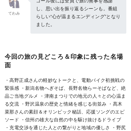
ゴール後には全員で旅の無事を感謝
し、思い出を振り返るシーンも。番組
てわみ
らしい“心が温まるエンディング”となり
ました。
今回の旅の見どころ＆印象に残った名場
面
・高野正成さんの軽妙なトークと、電動バイク初挑戦の
緊張感 ・新潟名物へぎそば、長野名物らーそばなど、絶
品ご当地グルメ ・津南まつりでの地元の人々との心温ま
る交流 ・野沢温泉の歴史と情緒を感じる街並み ・髙木
菜那さんの素顔＆オリンピック秘話、応援ソングのエピ
ソード ・信州の雄大な自然の中を駆け抜けるドライブ
・充電交渉を通じた人との繋がりと地域の優しさ ・野尻