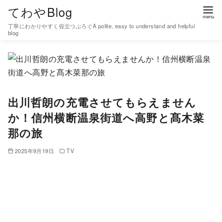
コ
てわやBlog
ン
丁寧にわかりやすく役立つぶろぐA polite, easy to understand and helpful
テ
blog
ン
ツ
へ
移
出川哲朗の充電させてもらえません
動
か！信州横断温泉街道へ高野と髙木菜
那の旅
2025年9月19日
TV