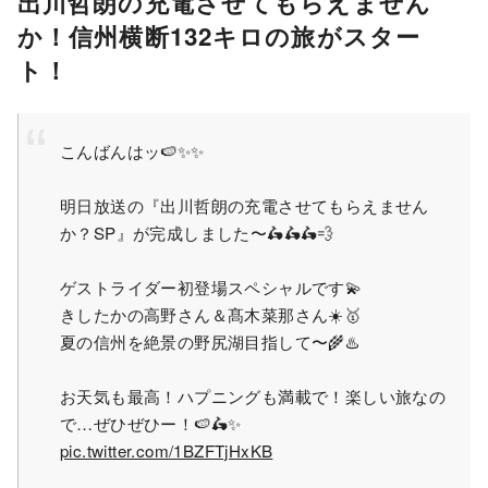
出川哲朗の充電させてもらえません
か！信州横断132キロの旅がスター
ト！
こんばんはッ🍉✨✨
明日放送の『出川哲朗の充電させてもらえません
か？SP』が完成しました〜🛵🛵🛵💨
ゲストライダー初登場スペシャルです💫
きしたかの高野さん＆髙木菜那さん☀️🥇
夏の信州を絶景の野尻湖目指して〜🌾♨️
お天気も最高！ハプニングも満載で！楽しい旅なの
で…ぜひぜひー！🍉🛵✨
pic.twitter.com/1BZFTjHxKB