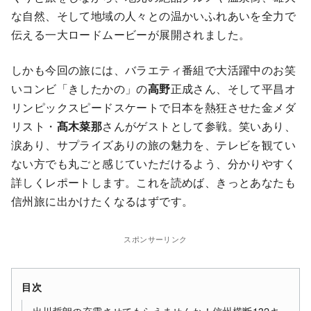
な自然、そして地域の人々との温かいふれあいを全力で
伝える一大ロードムービーが展開されました。
しかも今回の旅には、バラエティ番組で大活躍中のお笑
いコンビ「きしたかの」の
高野
正成さん、そして平昌オ
リンピックスピードスケートで日本を熱狂させた金メダ
リスト・
髙木菜那
さんがゲストとして参戦。笑いあり、
涙あり、サプライズありの旅の魅力を、テレビを観てい
ない方でも丸ごと感じていただけるよう、分かりやすく
詳しくレポートします。これを読めば、きっとあなたも
信州旅に出かけたくなるはずです。
スポンサーリンク
目次
出川哲朗の充電させてもらえませんか！信州横断132キ