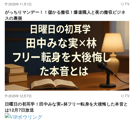
2025年11月1日
TV
がっちりマンデー！！儲かる撤収！爆速職人と夜の撤収ビジネ
スの裏側
2025年12月7日
TV
日曜日の初耳学！田中みな実×林フリー転身を大後悔した本音と
は12月7日放送