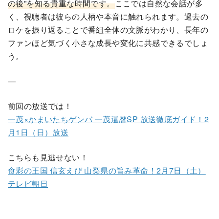
の後”を知る貴重な時間です。
ここでは自然な会話が多
く、視聴者は彼らの人柄や本音に触れられます。過去の
ロケを振り返ることで番組全体の文脈がわかり、長年の
ファンほど気づく小さな成長や変化に共感できるでしょ
う。
—
前回の放送では！
一茂×かまいたちゲンバ 一茂還暦SP 放送徹底ガイド！2
月1日（日）放送
こちらも見逃せない！
食彩の王国 信玄えび 山梨県の旨み革命！2月7日（土）
テレビ朝日