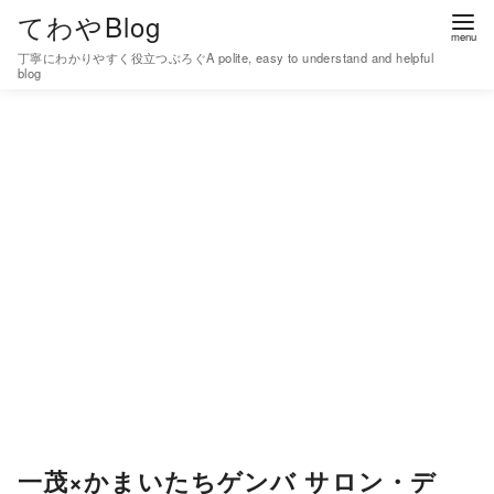
コ
てわやBlog
ン
丁寧にわかりやすく役立つぶろぐA polite, easy to understand and helpful
テ
blog
ン
ツ
へ
移
動
一茂×かまいたちゲンバ サロン・デ