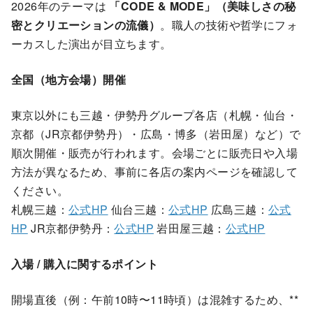
2026年のテーマは
「CODE & MODE」（美味しさの秘
密とクリエーションの流儀）
。職人の技術や哲学にフォ
ーカスした演出が目立ちます。
全国（地方会場）開催
東京以外にも三越・伊勢丹グループ各店（札幌・仙台・
京都（JR京都伊勢丹）・広島・博多（岩田屋）など）で
順次開催・販売が行われます。会場ごとに販売日や入場
方法が異なるため、事前に各店の案内ページを確認して
ください。
札幌三越：
公式HP
仙台三越：
公式HP
広島三越：
公式
HP
JR京都伊勢丹：
公式HP
岩田屋三越：
公式HP
入場 / 購入に関するポイント
開場直後（例：午前10時〜11時頃）は混雑するため、**