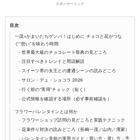
スポンサーリンク
目次
一茂×かまいたちゲンバ！はじめに チョコと花がつな
ぐ“想い”を味わう時間
世界最大級のチョコレート祭典の見どころ
注目すべきトレンドと用語解説
スイーツ界の女王との遭遇シーンの読みどころ
サロン・デュ・ショコラ 2026
行く前の“実用”チェック（短く）
公式情報を確認する場所（必ず事前確認を）
フラワーバレンタインとは何か
フラワーショップ訪問の見どころと実践テクニック
花束作り対決の読みどころ（長嶋一茂／山内／濱家）
バレンタイン直前の実用ガイド：買い方・渡し方・予