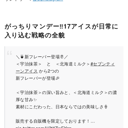
がっちりマンデー‼17アイスが日常に
入り込む戦略の全貌
＼🍵新フレーバー登場🥛／
＜宇治抹茶＞ と ＜北海道ミルク＞
#セブンティ
ーンアイス
から2つの
新フレーバーが登場🎉
＜宇治抹茶＞の深い旨みと、＜北海道ミルク＞の濃
厚な甘み✨
素材にこだわった、日本ならではの美味しさ🍦
販売する自販機を限定しております！…
pic.twitter.com/H3tKTwEYpp