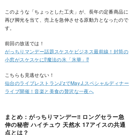
このような「ちょっとした工夫」が、長年の定番商品に
再び脚光を当て、売上を急伸させる原動力となったので
す。
前回の放送では！
がっちりマンデー話題スケスケビジネス最前線！封筒の
小窓がスケスケに⁉魔法の氷「氷華」⁉
こちらも見逃せない！
仙台のライブレストランJ’zでMay J.​スペシャルディナー
ライブ開催！音楽と美食の贅沢な一夜へ
まとめ：がっちりマンデー‼ ロングセラー急
伸の秘密 ハイチュウ 天然水 17アイスの共通
点とは？