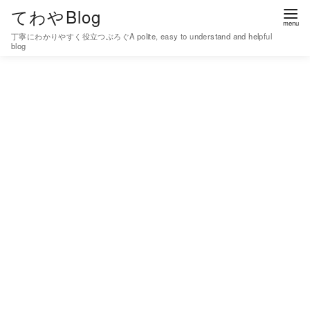
コ
てわやBlog
ン
丁寧にわかりやすく役立つぶろぐA polite, easy to understand and helpful
テ
blog
ン
ツ
へ
移
動