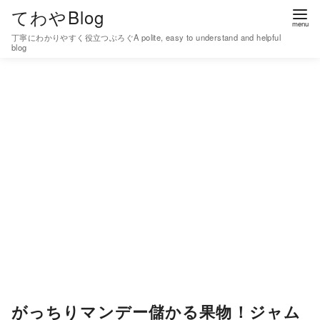
コ
てわやBlog
ン
丁寧にわかりやすく役立つぶろぐA polite, easy to understand and helpful
テ
blog
ン
ツ
へ
移
動
がっちりマンデー儲かる果物！ジャム