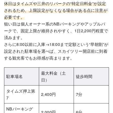
休日はタイムズや三井のリパークの“特定日料金”が設定
されるため、上限設定がなくなる場合がある点に注意が
必要です。
狙い目は個人オーナー系のNBパーキングやアップルパ
ークで、固定上限が維持されやすく、1日2,200円程度で
済みます。
さらに8:00以前に入庫→18:00まで定額という“早朝割”が
設定された駐車場を選べば、スカイツリー開店前に到着
する観光客でもお得感が高まります。
最大料金（土
駐車場名
徒歩時間
日）
タイムズ押上第
2,400円
7分
7
NBパーキング
2,000円
6分