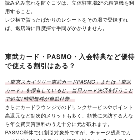
読み込み忘れを防ぐコツは、立体駐車場2Fの精算機を利
用すること。
レジ横で貰ったばかりのレシートをその場で登録すれ
ば、退店時に再度探す手間がかかりません。
東武カード・PASMO・入会特典など優待
で使える割引はある？
「東京スカイツリー東武カードPASMO」または「東武
カード」を保有していると、当日カード決済を行うこと
で追加1時間無料が自動付帯。
さらにカードラウンジでのドリンクサービスやポイント
高還元など副次的メリットも多く、頻繁に来訪する人な
ら年会費実質無料のうえ十分に元が取れます。
PASMO単体では割引対象外ですが、チャージ残高でカ