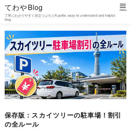
コ
てわやBlog
ン
丁寧にわかりやすく役立つぶろぐA polite, easy to understand and helpful
テ
blog
ン
ツ
へ
移
動
保存版：スカイツリーの駐車場！割引
の全ルール