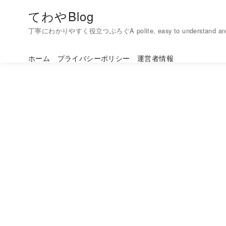
コ
てわやBlog
ン
丁寧にわかりやすく役立つぶろぐA polite, easy to understand and h
テ
ン
ホーム
プライバシーポリシー
運営者情報
ツ
へ
移
動