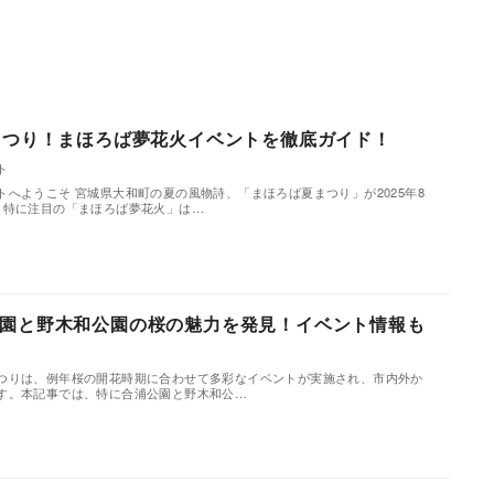
まつり！まほろば夢花火イベントを徹底ガイド！
ト
へようこそ 宮城県大和町の夏の風物詩、「まほろば夏まつり」が2025年8
。特に注目の「まほろば夢花火」は…
園と野木和公園の桜の魅力を発見！イベント情報も
ト
つりは、例年桜の開花時期に合わせて多彩なイベントが実施され、市内外か
す。本記事では、特に合浦公園と野木和公…