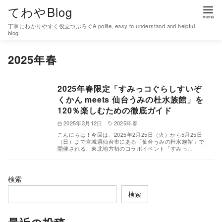
コ
てわやBlog
ン
丁寧にわかりやすく役立つぶろぐA polite, easy to understand and helpful
テ
blog
ン
2025年春
ツ
へ
移
2025年春限定「すみっコぐらしすいぞ
くかん meets 仙台うみの杜水族館」を
動
120％楽しむための徹底ガイド
2025年3月12日
2025年春
こんにちは！今回は、2025年2月25日（火）から5月25日
（日）まで宮城県仙台市にある「仙台うみの杜水族館」で
開催される、東北地方初のコラボイベント「すみっ…
検索
検索