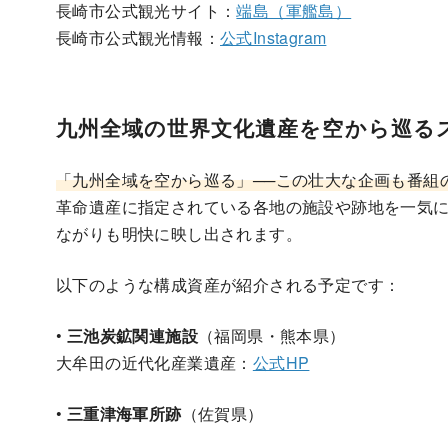
長崎市公式観光サイト：
端島（軍艦島）
長崎市公式観光情報：
公式Instagram
九州全域の世界文化遺産を空から巡る
「九州全域を空から巡る」──この壮大な企画も番組
革命遺産に指定されている各地の施設や跡地を一気
ながりも明快に映し出されます。
以下のような構成資産が紹介される予定です：
•
三池炭鉱関連施設
（福岡県・熊本県）
大牟田の近代化産業遺産：
公式HP
•
三重津海軍所跡
（佐賀県）