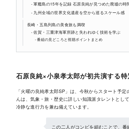
軍艦島の15年を記録 石原良純が見つめた廃墟の時
九州全域の世界文化遺産を空から巡るスケール感
長崎・五島列島の美食旅も満喫
佐賀・三重津海軍所跡と失われゆく技術を学ぶ
番組の見どころと視聴ポイントまとめ
石原良純×小泉孝太郎が初共演する特
「火曜の良純孝太郎SP」は、今秋からスタート予定
んは、気象・旅・歴史に詳しい知識派タレントとし
冷静な進行力を兼ね備えています。
この二人がコンビを組むことで、番