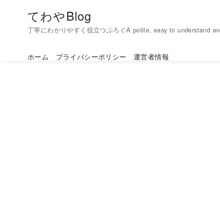
コ
てわやBlog
ン
丁寧にわかりやすく役立つぶろぐA polite, easy to understand and h
テ
ン
ホーム
プライバシーポリシー
運営者情報
ツ
へ
移
動