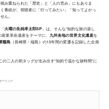
に積み重ねられた「歴史」と「人の営み」にもありま
いく番組が、視聴者に「行ってみたい」「知ってよかっ
ません。
る「
火曜の良純孝太郎SP
」は、そんな“知的な旅の楽し
の産業革命遺産をテーマに、
九州各地の世界文化遺産
を
軍艦島
（長崎県・端島）の15年間の変遷を記録した企画
この二人の初タッグが生み出す“知的で温かな旅時間”に
サーリンク