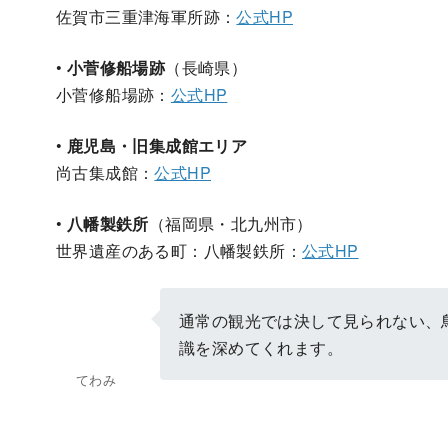
佐賀市三重津海軍所跡：
公式HP
•
小菅修船場跡
（長崎県）
小菅修船場跡：
公式HP
•
鹿児島・旧集成館エリア
尚古集成館：
公式HP
•
八幡製鉄所
（福岡県・北九州市）
世界遺産のある町：八幡製鉄所：
公式HP
通常の観光では決して見られない、
識を深めてくれます。
てわみ