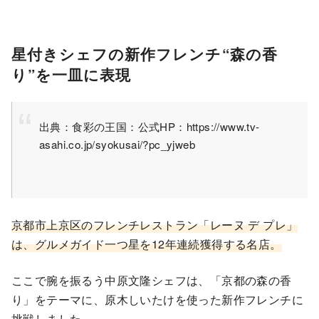
星付きシェフの新作フレンチ“森の香
り”を一皿に表現
出典：食彩の王国：公式HP：https://www.tv-
asahi.co.jp/syokusai/?pc_yjweb
京都市上京区のフレンチレストラン「レーヌ デ プレ」
は、グルメガイド一つ星を12年連続獲得する名店。
ここで腕を振るう中原文隆シェフは、「京都の森の香
り」をテーマに、原木しいたけを使った新作フレンチに
挑戦しました。