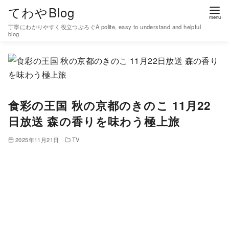
コ
てわやBlog
ン
丁寧にわかりやすく役立つぶろぐA polite, easy to understand and helpful
テ
blog
ン
ツ
へ
移
食彩の王国 秋の京都のきのこ 11月22
動
日放送 森の香りを味わう極上旅
2025年11月21日
TV