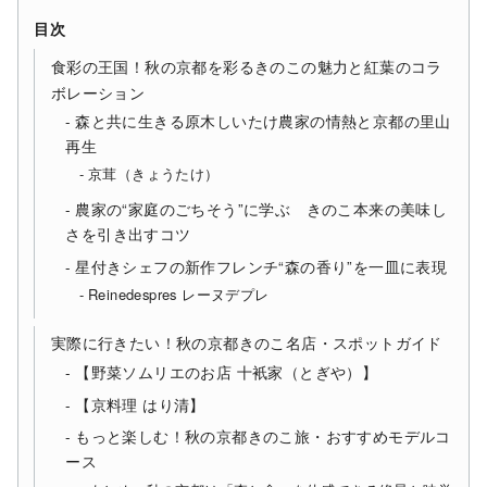
目次
食彩の王国！秋の京都を彩るきのこの魅力と紅葉のコラ
ボレーション
森と共に生きる原木しいたけ農家の情熱と京都の里山
再生
京茸（きょうたけ）
農家の“家庭のごちそう”に学ぶ きのこ本来の美味し
さを引き出すコツ
星付きシェフの新作フレンチ“森の香り”を一皿に表現
Reinedespres レーヌデプレ
実際に行きたい！秋の京都きのこ名店・スポットガイド
【野菜ソムリエのお店 十衹家（とぎや）】
【京料理 はり清】
もっと楽しむ！秋の京都きのこ旅・おすすめモデルコ
ース