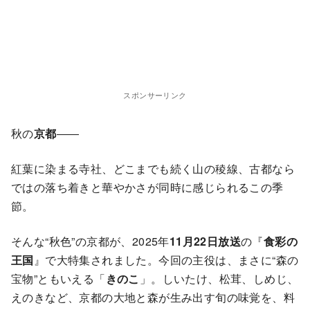
スポンサーリンク
秋の
京都
――
紅葉に染まる寺社、どこまでも続く山の稜線、古都なら
ではの落ち着きと華やかさが同時に感じられるこの季
節。
そんな“秋色”の京都が、2025年
11月22日放送
の『
食彩の
王国
』で大特集されました。今回の主役は、まさに“森の
宝物”ともいえる「
きのこ
」。しいたけ、松茸、しめじ、
えのきなど、京都の大地と森が生み出す旬の味覚を、料