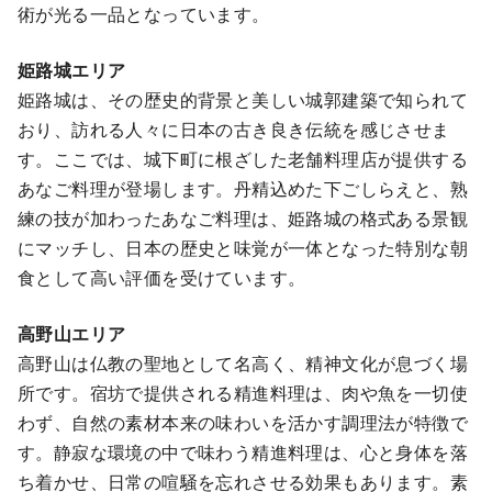
術が光る一品となっています。
姫路城エリア
姫路城は、その歴史的背景と美しい城郭建築で知られて
おり、訪れる人々に日本の古き良き伝統を感じさせま
す。ここでは、城下町に根ざした老舗料理店が提供する
あなご料理が登場します。丹精込めた下ごしらえと、熟
練の技が加わったあなご料理は、姫路城の格式ある景観
にマッチし、日本の歴史と味覚が一体となった特別な朝
食として高い評価を受けています。
高野山エリア
高野山は仏教の聖地として名高く、精神文化が息づく場
所です。宿坊で提供される精進料理は、肉や魚を一切使
わず、自然の素材本来の味わいを活かす調理法が特徴で
す。静寂な環境の中で味わう精進料理は、心と身体を落
ち着かせ、日常の喧騒を忘れさせる効果もあります。素