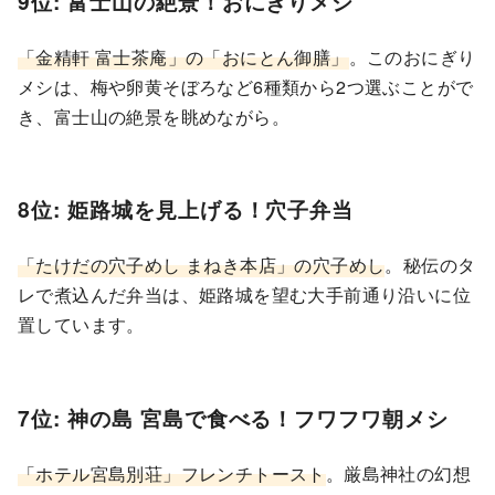
9位: 富士山の絶景！おにぎりメシ
「金精軒 富士茶庵」の「おにとん御膳」
。このおにぎり
メシは、梅や卵黄そぼろなど6種類から2つ選ぶことがで
き、富士山の絶景を眺めながら。
8位: 姫路城を見上げる！穴子弁当
「たけだの穴子めし まねき本店」の穴子めし
。秘伝のタ
レで煮込んだ弁当は、姫路城を望む大手前通り沿いに位
置しています。
7位: 神の島 宮島で食べる！フワフワ朝メシ
「ホテル宮島別荘」フレンチトースト
。厳島神社の幻想