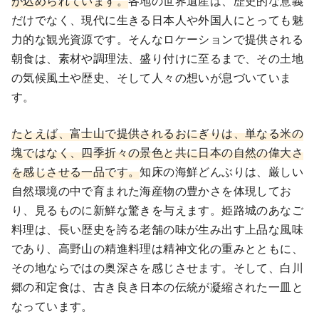
が込められています。
各地の世界遺産は、歴史的な意義
だけでなく、現代に生きる日本人や外国人にとっても魅
力的な観光資源です。そんなロケーションで提供される
朝食は、素材や調理法、盛り付けに至るまで、その土地
の気候風土や歴史、そして人々の想いが息づいていま
す。
たとえば、富士山で提供されるおにぎりは、単なる米の
塊ではなく、四季折々の景色と共に日本の自然の偉大さ
を感じさせる一品です。
知床の海鮮どんぶりは、厳しい
自然環境の中で育まれた海産物の豊かさを体現してお
り、見るものに新鮮な驚きを与えます。姫路城のあなご
料理は、長い歴史を誇る老舗の味が生み出す上品な風味
であり、高野山の精進料理は精神文化の重みとともに、
その地ならではの奥深さを感じさせます。そして、白川
郷の和定食は、古き良き日本の伝統が凝縮された一皿と
なっています。