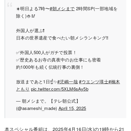
☀️明日よる7時〜
#朝メシまで
2時間SP(一部地域を
除く)🍚🥢
外国人が選ぶ❗️
日本の世界遺産で食べたい朝メシランキング‼️
✅外国人500人がガチで投票！
✅歴史あるお寺の真夜中のお仕事にも密着
約1000年も続く伝統行事の裏側！
放送まであと1日☝️✨
#児嶋一哉
#ウエンツ瑛士
#楠木
ともり
pic.twitter.com/5XLM6sAy5b
— 朝メシまで。【テレ朝公式】
(@asameshi_made)
April 15, 2025
本スペシャル番組は、2025年4月16日(水)の19時から21