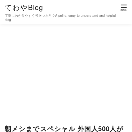
コ
てわやBlog
ン
丁寧にわかりやすく役立つぶろぐA polite, easy to understand and helpful
テ
blog
ン
ツ
へ
移
動
朝メシまでスペシャル 外国人500人が