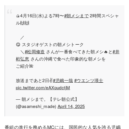
🍙4月16日(水)よる7時〜
#朝メシまで
2時間スペシャ
ル🙌🙌
／
😋 スタジオゲストの朝メシトーク
＼
#松岡修造
さんが一番食べてきた朝メシ🔥と
#井
桁弘恵
さんの沖縄で食べた印象的な朝メシを
ご紹介🌺
放送まであと2日✌️
#児嶋一哉
#ウエンツ瑛士
pic.twitter.com/eAXpudctjM
— 朝メシまで。【テレ朝公式】
(@asameshi_made)
April 14, 2025
番組の進行を務めるMCには、国民的な人気を誇る児嶋