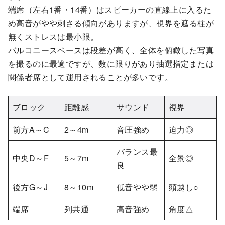
端席（左右1番・14番）はスピーカーの直線上に入るた
め高音がやや刺さる傾向がありますが、視界を遮る柱が
無くストレスは最小限。
バルコニースペースは段差が高く、全体を俯瞰した写真
を撮るのに最適ですが、数に限りがあり抽選指定または
関係者席として運用されることが多いです。
ブロック
距離感
サウンド
視界
前方A～C
2～4m
音圧強め
迫力◎
バランス最
中央D～F
5～7m
全景◎
良
後方G～J
8～10m
低音やや弱
頭越し○
端席
列共通
高音強め
角度△