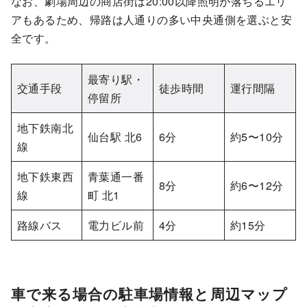
なお、劇場周辺の商店街は20:00以降照明が落ちるエリ
アもあるため、帰路は人通りの多い中央通側を選ぶと安
全です。
最寄り駅・
交通手段
徒歩時間
運行間隔
停留所
地下鉄南北
仙台駅 北6
6分
約5〜10分
線
地下鉄東西
青葉通一番
8分
約6〜12分
線
町 北1
路線バス
電力ビル前
4分
約15分
車で来る場合の駐車場情報と周辺マップ