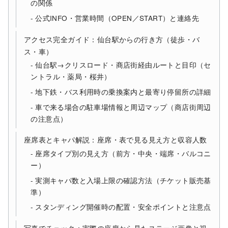
の関係
公式INFO・営業時間（OPEN／START）と連絡先
アクセス完全ガイド：仙台駅からの行き方（徒歩・バ
ス・車）
仙台駅→クリスロード・商店街経由ルートと目印（セ
ントラル・薬局・桜井）
地下鉄・バス利用時の乗換案内と最寄り停留所の詳細
車で来る場合の駐車場情報と周辺マップ（商店街周辺
の注意点）
座席表とキャパ解説：座席・表で見る見え方と収容人数
座席タイプ別の見え方（前方・中央・端席・バルコニ
ー）
実測キャパ数と入場上限の確認方法（チケット販売基
準）
スタンディング開催時の配置・安全ポイントと注意点
写真でチェック：実際の座席から見たステージ画像と視