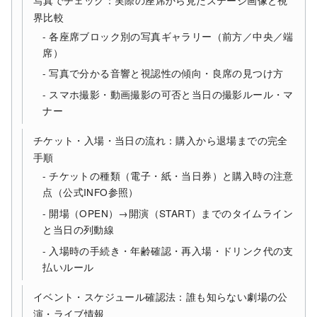
界比較
各座席ブロック別の写真ギャラリー（前方／中央／端
席）
写真で分かる音響と視認性の傾向・良席の見つけ方
スマホ撮影・動画撮影の可否と当日の撮影ルール・マ
ナー
チケット・入場・当日の流れ：購入から退場までの完全
手順
チケットの種類（電子・紙・当日券）と購入時の注意
点（公式INFO参照）
開場（OPEN）→開演（START）までのタイムライン
と当日の列動線
入場時の手続き・年齢確認・再入場・ドリンク代の支
払いルール
イベント・スケジュール確認法：誰も知らない劇場の公
演・ライブ情報