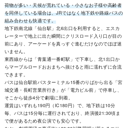
荷物が多い・天候が荒れている・小さなお子様や高齢者
を同伴している場合は、JRではなく地下鉄や路線バスの
組み合わせも快適です。
地下鉄南北線「仙台駅」北6出口を利用すると、エスカ
レーターで地上に出た瞬間にクリスロード入り口が目の
前にあり、アーケードを真っすぐ進むだけなのでほぼ迷
いません。
東西線からは「青葉通一番町駅」で下車し、北1出口か
らマーブルロードおおまちへ抜けると雨に濡れずに合流
できます。
バスは仙台駅前バスターミナル15番のりばから出る「宮
城交通・長町営業所行き」が「電力ビル前」で停車し、
そこから徒歩4分で劇場に到着。
運賃はいずれも190円（IC180円）で、地下鉄は10分
毎、バスは15分毎に運行されており、終演後21:30頃ま
で便があるため夜公演でも安心です。