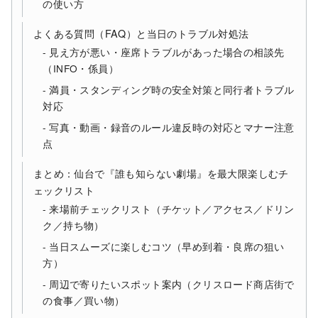
の使い方
よくある質問（FAQ）と当日のトラブル対処法
見え方が悪い・座席トラブルがあった場合の相談先
（INFO・係員）
満員・スタンディング時の安全対策と同行者トラブル
対応
写真・動画・録音のルール違反時の対応とマナー注意
点
まとめ：仙台で『誰も知らない劇場』を最大限楽しむチ
ェックリスト
来場前チェックリスト（チケット／アクセス／ドリン
ク／持ち物）
当日スムーズに楽しむコツ（早め到着・良席の狙い
方）
周辺で寄りたいスポット案内（クリスロード商店街で
の食事／買い物）