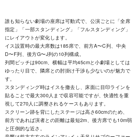
誰も知らない劇場の座席は可動式で、公演ごとに「全席
指定」「一部スタンディング」「フルスタンディング」
にレイアウトが変化します。
イス設置時の最大席数は185席で、前方A〜C列、中央
D〜F列、後方G〜J列の10列構成。
列間ピッチは90cm、横幅は平均45cmと小劇場としては
ゆったり目で、隣席との肘掛け干渉も少ないのが魅力で
す。
スタンディング時はイスを撤去し、床面に目印ラインを
貼ることで最大300人まで収容可能ですが、快適性を重
視して270人に調整されるケースもあります。
スクリーン跡を背にしたステージは高さ60cmのため、
前方であれば演者との距離は最短2m、後方席でも10m弱
と圧倒的な近さ。
音響は前方左右のラインアレイ＋天吊りサブウーファー