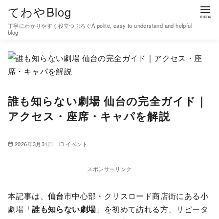
コ
てわやBlog
ン
丁寧にわかりやすく役立つぶろぐA polite, easy to understand and helpful
テ
blog
ン
ツ
へ
移
誰も知らない劇場 仙台の完全ガイド｜
動
アクセス・座席・キャパを解説
2026年3月31日
イベント
スポンサーリンク
本記事は、
仙台
市中心部・クリスロード商店街にある小
劇場「
誰も知らない劇場
」を初めて訪れる方、リピータ