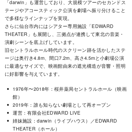
「darwin」も運営しており、大規模ツアーのセカンドス
テージやアコースティック公演を劇場へ振り分けること
で多様なラインナップを実現。
さらに仙台市内にはシアター専用施設「EDWARD
THEATER」も展開し、三拠点が連携して東北の音楽・
演劇シーンを底上げしています。
旧セントラルホール時代のスクリーン跡を活かしたステ
ージは奥行き4.8m、間口7.2m、高さ4.5mと小劇場公演
に最適なサイズで、映画館由来の遮光構造が音響・照明
に好影響を与えています。
1976年〜2018年：桜井薬局セントラルホール（映画
館）
2019年：誰も知らない劇場として再オープン
運営：有限会社EDWARD LIVE
姉妹施設：darwin（ライブハウス）／EDWARD
THEATER（ホール）