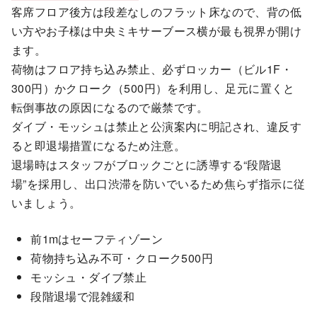
客席フロア後方は段差なしのフラット床なので、背の低
い方やお子様は中央ミキサーブース横が最も視界が開け
ます。
荷物はフロア持ち込み禁止、必ずロッカー（ビル1F・
300円）かクローク（500円）を利用し、足元に置くと
転倒事故の原因になるので厳禁です。
ダイブ・モッシュは禁止と公演案内に明記され、違反す
ると即退場措置になるため注意。
退場時はスタッフがブロックごとに誘導する“段階退
場”を採用し、出口渋滞を防いでいるため焦らず指示に従
いましょう。
前1mはセーフティゾーン
荷物持ち込み不可・クローク500円
モッシュ・ダイブ禁止
段階退場で混雑緩和