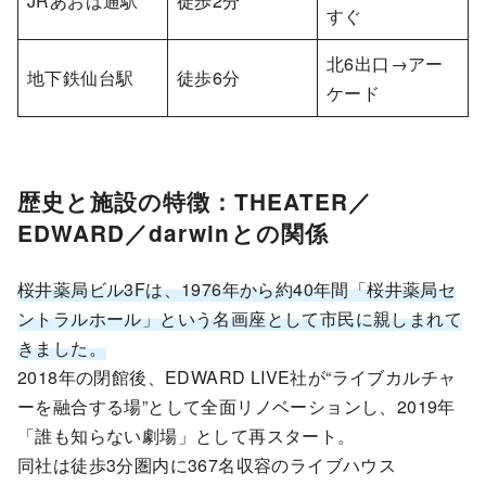
JRあおば通駅
徒歩2分
すぐ
北6出口→アー
地下鉄仙台駅
徒歩6分
ケード
歴史と施設の特徴：THEATER／
EDWARD／darwinとの関係
桜井薬局ビル3Fは、1976年から約40年間「桜井薬局セ
ントラルホール」という名画座として市民に親しまれて
きました。
2018年の閉館後、EDWARD LIVE社が“ライブカルチャ
ーを融合する場”として全面リノベーションし、2019年
「誰も知らない劇場」として再スタート。
同社は徒歩3分圏内に367名収容のライブハウス