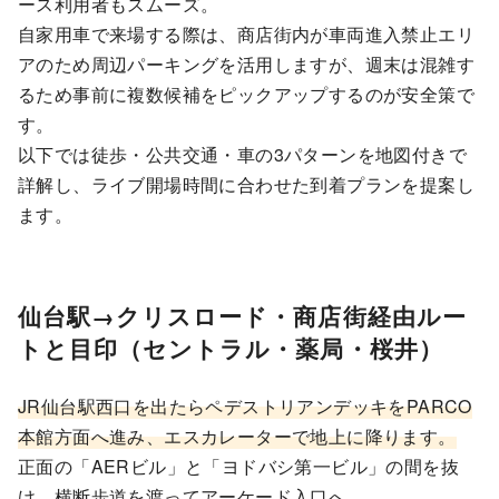
ース利用者もスムーズ。
自家用車で来場する際は、商店街内が車両進入禁止エリ
アのため周辺パーキングを活用しますが、週末は混雑す
るため事前に複数候補をピックアップするのが安全策で
す。
以下では徒歩・公共交通・車の3パターンを地図付きで
詳解し、ライブ開場時間に合わせた到着プランを提案し
ます。
仙台駅→クリスロード・商店街経由ルー
トと目印（セントラル・薬局・桜井）
JR仙台駅西口を出たらペデストリアンデッキをPARCO
本館方面へ進み、エスカレーターで地上に降ります。
正面の「AERビル」と「ヨドバシ第一ビル」の間を抜
け、横断歩道を渡ってアーケード入口へ。