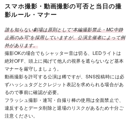
スマホ撮影・動画撮影の可否と当日の撮
影ルール・マナー
誰も知らない劇場は原則として“本編撮影禁止・MC中静
止画のみ可”を採用していますが、公演主催者によって例
外があります。
撮影OKの場合でもシャッター音は切る、LEDライトは
絶対OFF、頭上に掲げて他人の視界を遮らないなど基本
マナーを厳守しましょう。
動画撮影を許可する公演は稀ですが、SNS投稿時には必
ずハッシュタグとクレジット表記を求められる場合があ
るので事前に確認が必要。
フラッシュ撮影・連写・自撮り棒の使用は全面禁止で、
違反するとデータ削除と退場のリスクがあるため十分ご
注意ください。