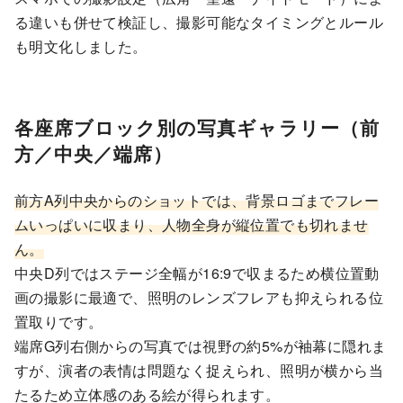
る違いも併せて検証し、撮影可能なタイミングとルール
も明文化しました。
各座席ブロック別の写真ギャラリー（前
方／中央／端席）
前方A列中央からのショットでは、背景ロゴまでフレー
ムいっぱいに収まり、人物全身が縦位置でも切れませ
ん。
中央D列ではステージ全幅が16:9で収まるため横位置動
画の撮影に最適で、照明のレンズフレアも抑えられる位
置取りです。
端席G列右側からの写真では視野の約5%が袖幕に隠れま
すが、演者の表情は問題なく捉えられ、照明が横から当
たるため立体感のある絵が得られます。