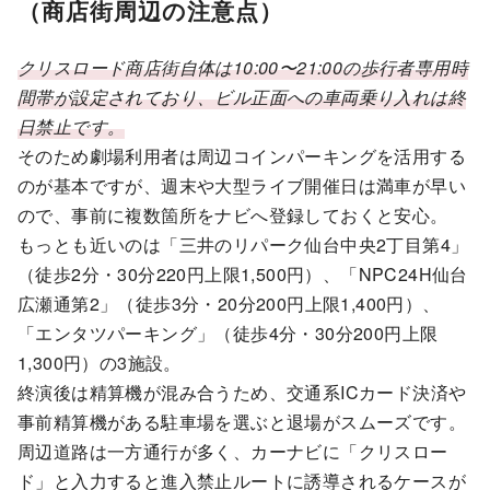
（商店街周辺の注意点）
クリスロード商店街自体は10:00〜21:00の歩行者専用時
間帯が設定されており、ビル正面への車両乗り入れは終
日禁止です。
そのため劇場利用者は周辺コインパーキングを活用する
のが基本ですが、週末や大型ライブ開催日は満車が早い
ので、事前に複数箇所をナビへ登録しておくと安心。
もっとも近いのは「三井のリパーク仙台中央2丁目第4」
（徒歩2分・30分220円上限1,500円）、「NPC24H仙台
広瀬通第2」（徒歩3分・20分200円上限1,400円）、
「エンタツパーキング」（徒歩4分・30分200円上限
1,300円）の3施設。
終演後は精算機が混み合うため、交通系ICカード決済や
事前精算機がある駐車場を選ぶと退場がスムーズです。
周辺道路は一方通行が多く、カーナビに「クリスロー
ド」と入力すると進入禁止ルートに誘導されるケースが