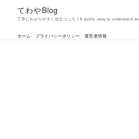
コ
てわやBlog
ン
丁寧にわかりやすく役立つぶろぐA polite, easy to understand and h
テ
ン
ホーム
プライバシーポリシー
運営者情報
ツ
へ
移
動