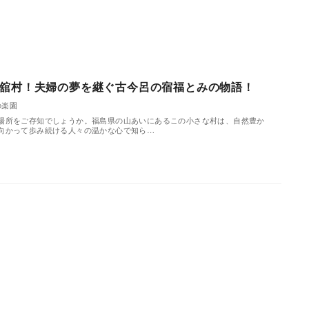
舘村！夫婦の夢を継ぐ古今呂の宿福とみの物語！
の楽園
場所をご存知でしょうか。福島県の山あいにあるこの小さな村は、自然豊か
向かって歩み続ける人々の温かな心で知ら…