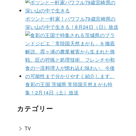
ポツンと一軒家！パワフル79歳宮崎県の
深い山の中で生きる！8月24日（日）放送
食彩の王国 茨城県 常陸国天然まがも特
集！2月14日（土）放送
カテゴリー
TV