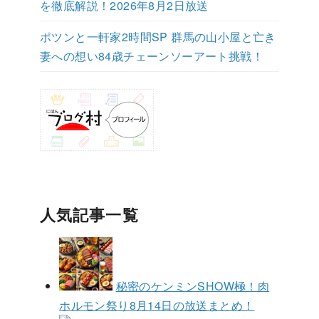
を徹底解説！2026年8月2日放送
ポツンと一軒家2時間SP 群馬の山小屋と亡き
妻への想い84歳チェーンソーアート挑戦！
人気記事一覧
秘密のケンミンSHOW極！肉
ホルモン祭り8月14日の放送まとめ！