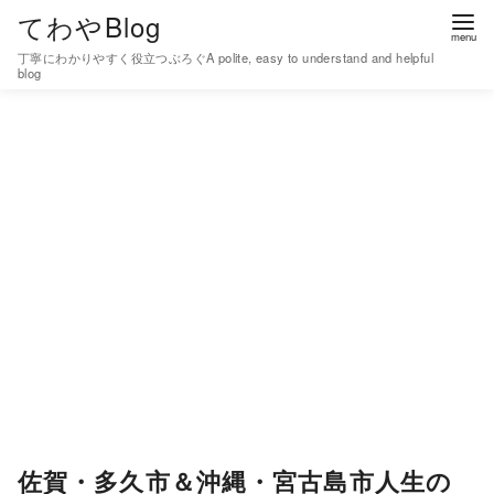
コ
てわやBlog
ン
丁寧にわかりやすく役立つぶろぐA polite, easy to understand and helpful
テ
blog
ン
ツ
へ
移
動
佐賀・多久市＆沖縄・宮古島市人生の