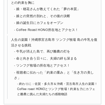
との約束を胸に
娘・穂花さんが教えてくれた「夢の本質」
娘との突然の別れと、その後の決断
娘の誕生日にカフェをオープン
Coffee Roast HONO所在地とアクセス！
人生の楽園！沖縄県宮古島市 ツンフグ牧場 島の牛乳を復
活させる挑戦
牛乳が消えた島で、再び酪農の灯を
命と向き合う日々に、夫婦の絆も深まる
ツンフグ牧場の所在地とアクセス！
視聴者に伝わった「約束の重み」と「生き方の美し
さ」
終わりに：佐賀・多久市＆沖縄・宮古島市人生の楽園！
Coffee roast HONOとツンフグ牧場！約束を力にカフェ
と酪農に挑んだ夫婦たちの感動物語