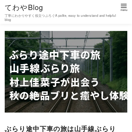
コ
てわやBlog
ン
丁寧にわかりやすく役立つぶろぐA polite, easy to understand and helpful
テ
blog
ン
ツ
へ
移
動
ぶらり途中下車の旅は山手線ぶらり