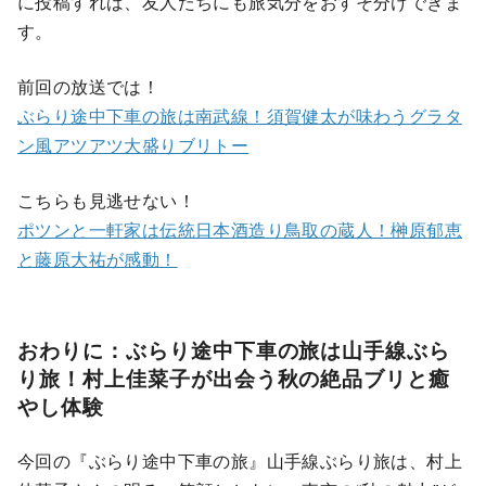
に投稿すれば、友人たちにも旅気分をおすそ分けできま
す。
前回の放送では！
ぶらり途中下車の旅は南武線！須賀健太が味わうグラタ
ン風アツアツ大盛りブリトー
こちらも見逃せない！
ポツンと一軒家は伝統日本酒造り鳥取の蔵人！榊原郁恵
と藤原大祐が感動！
おわりに
：ぶらり途中下車の旅は山手線ぶら
り旅！村上佳菜子が出会う秋の絶品ブリと癒
やし体験
今回の『ぶらり途中下車の旅』山手線ぶらり旅は、村上