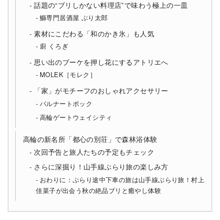
話題の“ブリしかない料理店”で味わう極上の一皿
鰤専門居酒屋 ぶり太郎
素材にこだわる「和のかき氷」も人気
廚 くろぎ
思い出のブーケを押し花にするアトリエへ
MOLEK［モレク］
「家」がモチーフのおしゃれアクセサリー
パルナートポック
高輪ゲートウェイシティ
高輪の新名所「都心の別荘」で森林浴体験
次回予告と旅人たちの予定もチェック
さらに深掘り！山手線ぶらり旅の楽しみ方
おわりに：ぶらり途中下車の旅は山手線ぶらり旅！村上
佳菜子が出会う秋の絶品ブリと癒やし体験