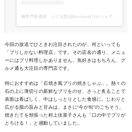
鰤専門居酒屋 ぶり太郎(@buritaro47)がシェアした投稿
今回の放送でひときわ注目されたのが、何といっても
「ブリしかない料理店」です。その店名の通り、メニュ
ーにはブリ料理しかありません。魚好きはもちろん、グ
ルメ通も大注目の専門店です。
特におすすめは「石焼き風ブリの焼きしゃぶ」。熱々の
石の上に薄切りの新鮮なブリをのせ、さっと炙ることで
表面は香ばしく、中はしっとりとした食感に。じわりと
広がる脂の旨みと甘みは、まさに“今が旬”のごちそう。
焼きたてを頬張った村上佳菜子さんも「口の中でブリが
とろける！」と感動していました。