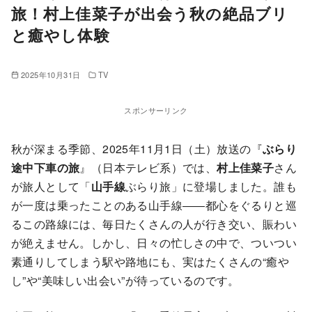
旅！村上佳菜子が出会う秋の絶品ブリ
と癒やし体験
2025年10月31日
TV
スポンサーリンク
秋が深まる季節、2025年11月1日（土）放送の『
ぶらり
途中下車の旅
』（日本テレビ系）では、
村上佳菜子
さん
が旅人として「
山手線
ぶらり旅」に登場しました。誰も
が一度は乗ったことのある山手線――都心をぐるりと巡
るこの路線には、毎日たくさんの人が行き交い、賑わい
が絶えません。しかし、日々の忙しさの中で、ついつい
素通りしてしまう駅や路地にも、実はたくさんの“癒や
し”や“美味しい出会い”が待っているのです。