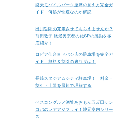
楽天モバイルパーク座席の見え方完全ガ
イド！何処が快適なのか解説
出川哲朗の充電させてもらえませんか？
前田敦子 絶景奥京都の旅SPの感動を徹
底紹介！
ロピア仙台ヨドバシ店の駐車場を完全ガ
イド｜無料＆割引の裏ワザは！
長崎スタジアムシティ駐車場！｜料金・
割引・上限を最短で理解する
ベスコングルメ酒肴あおもん五反田ケン
コバのレアアジフライ！地元案内シリー
ズ