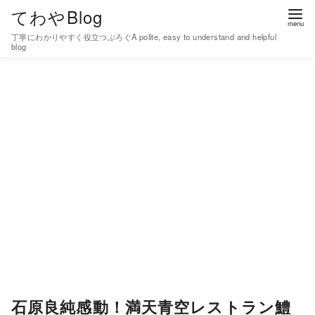
コ
てわやBlog
ン
丁寧にわかりやすく役立つぶろぐA polite, easy to understand and helpful
テ
blog
ン
ツ
へ
移
動
石原良純感動！満天青空レストラン鱧