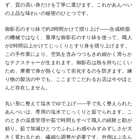
ず、質の高い身だけを丁寧に選びます。これがあんぺい
の上品な味わいの秘密のひとつです。
御影石のすり鉢で約2時間かけて摺り上げ――合成樹脂
の機械ではなく、重厚な御影石のすり鉢を使って、職人
が2時間以上かけてじっくりとすり身を摺り上げます。
この手作業により、空気を含みつつもきめ細かく滑らか
なテクスチャーが生まれます。御影石は熱を持ちにくい
ため、摩擦で身が熱くなって劣化するのを防ぎます。練
り物の製法の中でも、ここまでこだわるお店は今やほと
んど存在しません。
丸い形に整えて塩水でゆで上げ――手で丸く整えられた
あんぺいは、専用の塩水でじっくりと茹でられます。こ
のときの温度管理や茹で時間もすべて職人の経験と勘が
頼り。茹で加減ひとつでふわふわ感やみずみずしさが大
きく変わるため、繊細な調整が必要です。外側はぷるん