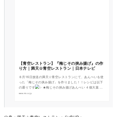
【青空レストラン】『梅じその挟み揚げ』の作
り方｜満天☆青空レストラン｜日本テレビ
８月16日放送の満天☆青空レストランにて、あんぺいを使
った「梅じその挟み揚げ」を作りました！！レシピは以下
の通りです
★梅じその挟み揚げあんぺい ４個大葉 …
www.ntv.co.jp