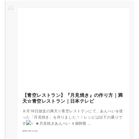
【青空レストラン】『月見焼き』の作り方｜満
天☆青空レストラン｜日本テレビ
８月16日放送の満天☆青空レストランにて、あんぺいを使
った「月見焼き」を作りました！！レシピは以下の通りで
す
★月見焼きあんぺい ４個卵黄 …
www.ntv.co.jp