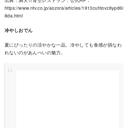
出典：満天☆青空レストラン：公式HP：
https://www.ntv.co.jp/aozora/articles/1913cuhtovz8ypd6i
8da.html
冷やしおでん
夏にぴったりの涼やかな一品。冷やしても食感が損なわ
れないのがあんぺいの魅力。