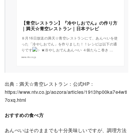
【青空レストラン】『冷やしおでん』の作り方
｜満天☆青空レストラン｜日本テレビ
８月16日放送の満天☆青空レストランにて、あんぺいを使
った「冷やしおでん」を作りました！！レシピは以下の通
りです
★冷やしおでんあんぺい ４個たらこ巻き …
www.ntv.co.jp
出典：満天☆青空レストラン：公式HP：
https://www.ntv.co.jp/aozora/articles/1913hp00ka7e4wti
7oxq.html
おすすめの食べ方
あんぺいはそのままでも十分美味しいですが、調理方法