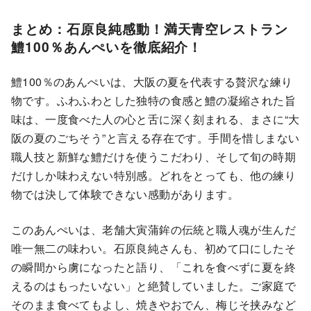
まとめ：石原良純感動！満天青空レストラン
鱧100％あんぺいを徹底紹介！
鱧100％のあんぺいは、大阪の夏を代表する贅沢な練り
物です。ふわふわとした独特の食感と鱧の凝縮された旨
味は、一度食べた人の心と舌に深く刻まれる、まさに“大
阪の夏のごちそう”と言える存在です。手間を惜しまない
職人技と新鮮な鱧だけを使うこだわり、そして旬の時期
だけしか味わえない特別感。どれをとっても、他の練り
物では決して体験できない感動があります。
このあんぺいは、老舗大寅蒲鉾の伝統と職人魂が生んだ
唯一無二の味わい。石原良純さんも、初めて口にしたそ
の瞬間から虜になったと語り、「これを食べずに夏を終
えるのはもったいない」と絶賛していました。ご家庭で
そのまま食べてもよし、焼きやおでん、梅じそ挟みなど