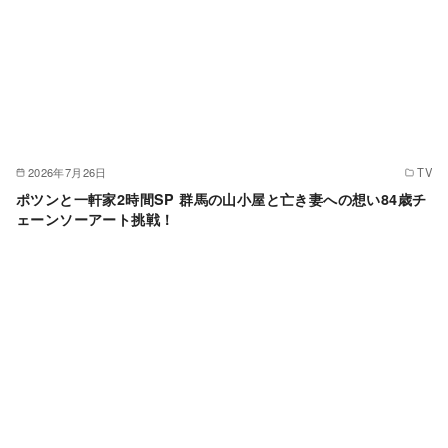
2026年7月26日
TV
ポツンと一軒家2時間SP 群馬の山小屋と亡き妻への想い84歳チ
ェーンソーアート挑戦！