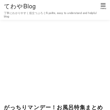
コ
てわやBlog
ン
丁寧にわかりやすく役立つぶろぐA polite, easy to understand and helpful
テ
blog
ン
ツ
へ
移
動
がっちりマンデー！お風呂特集まとめ