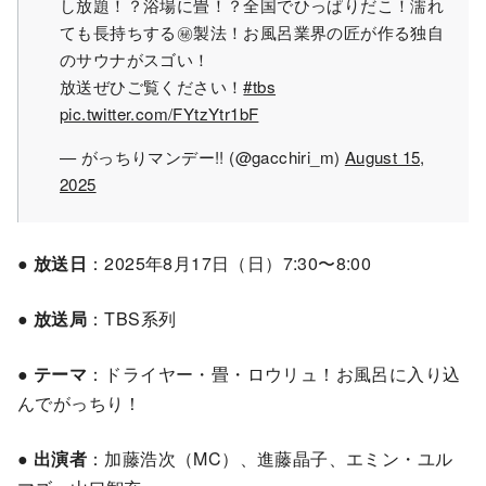
し放題！？浴場に畳！？全国でひっぱりだこ！濡れ
ても長持ちする㊙製法！お風呂業界の匠が作る独自
のサウナがスゴい！
放送ぜひご覧ください！
#tbs
pic.twitter.com/FYtzYtr1bF
— がっちりマンデー!! (@gacchiri_m)
August 15,
2025
●
放送日
：2025年8月17日（日）7:30〜8:00
●
放送局
：TBS系列
●
テーマ
：ドライヤー・畳・ロウリュ！お風呂に入り込
んでがっちり！
●
出演者
：加藤浩次（MC）、進藤晶子、エミン・ユル