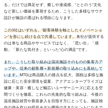
る」だけでは満足せず、癒しや達成感、“ととのう”文化
など新しい価値を重視するため、こうした多様なサウナ
設計が施設の選ばれる理由になります。
この3社はいずれも、“顧客体験を軸としたイノベーショ
ン”を形にし続ける点で共通しています。
各社が提供する
のは単なる商品やサービスではなく、「思い出」「感
動」「新たな気付き」といった“心の満足”です。
また、こうした取り組みは温浴施設そのものの集客力ア
ップや、従来の顧客層＋新規層の取り込みにも直結して
います。
MTGは商品購入の接点を拡大、国枝は多様な施
設に応じた安全環境を提案、アクアエンタープライズは
健康・美容・癒しなど幅広いユーザーニーズに応える空
間づくりを徹底。これらの先進的な取り組みは、今後の
温浴施設経営や新規参入を目指す方にとっても、施設独
自の強み作りや収益モデル構築の大きなヒントになるで