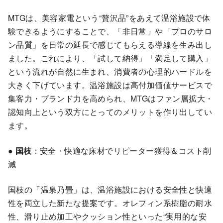
MTGは、美容家電という“贅沢品”をあえて温浴施設で体
験できるようにすることで、「非日常」や「プロのサロ
ン品質」を日常の延長で感じてもらえる導線を生み出し
ました。これにより、「試して納得」「満足して購入」
という流れが自然に生まれ、消費者の心理的ハードルを
大きく下げています。温浴施設は高付加価値サービスで
集客力・ブランド力を高められ、MTGはファン層拡大・
認知向上という双方にとってのメリットを作り出してい
ます。
●
国枝
：安全・快適な床材でリピーター獲得＆コスト削
減
国枝の「温泉乃畳」は、温浴施設における安全性と快適
性を両立した新たな提案です。オレフィン系樹脂の耐水
性、滑り止め加工やクッション性といった“実用的な安