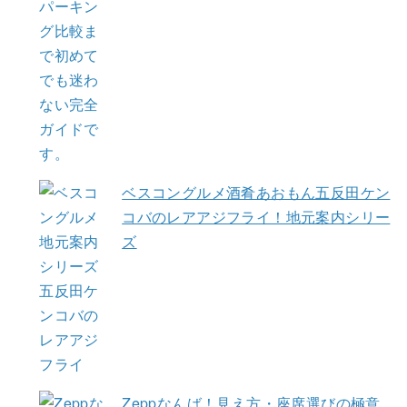
ベスコングルメ酒肴あおもん五反田ケン
コバのレアアジフライ！地元案内シリー
ズ
Zeppなんば！見え方・座席選びの極意