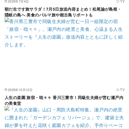
2025年7月4日
TV
朝だ生です旅サラダ！7月5日放送内容まとめ！松尾諭が島根・
隠岐の島へ 美食のパルマ旅や能古島リポートも
2025年12月12日
TV
人生の楽園 旅宿・咄々々 香川三豊市！同級生夫婦が営む瀬戸内
の美食堂