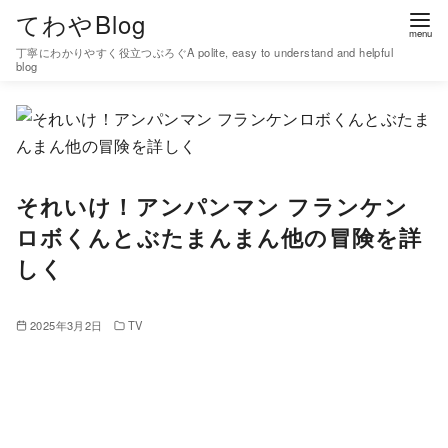
コ
てわやBlog
ン
丁寧にわかりやすく役立つぶろぐA polite, easy to understand and helpful
テ
blog
ン
ツ
へ
移
それいけ！アンパンマン フランケン
動
ロボくんとぶたまんまん他の冒険を詳
しく
2025年3月2日
TV