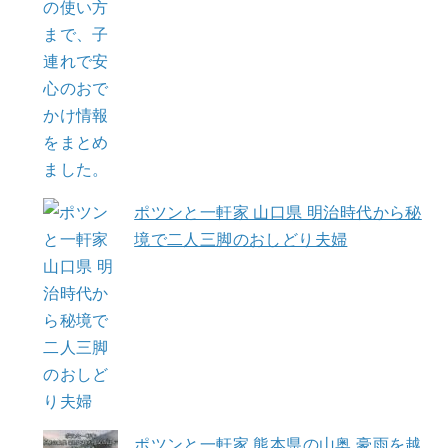
ポツンと一軒家 山口県 明治時代から秘
境で二人三脚のおしどり夫婦
ポツンと一軒家 熊本県の山奥 豪雨を越