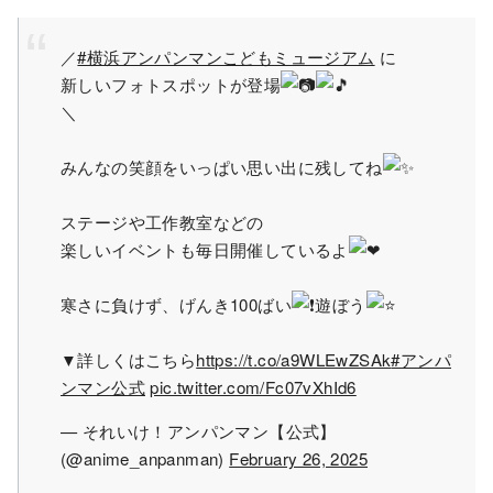
／
#横浜アンパンマンこどもミュージアム
に
新しいフォトスポットが登場
＼
みんなの笑顔をいっぱい思い出に残してね
ステージや工作教室などの
楽しいイベントも毎日開催しているよ
寒さに負けず、げんき100ばい
遊ぼう
▼詳しくはこちら
https://t.co/a9WLEwZSAk
#アンパ
ンマン公式
pic.twitter.com/Fc07vXhId6
— それいけ！アンパンマン【公式】
(@anime_anpanman)
February 26, 2025