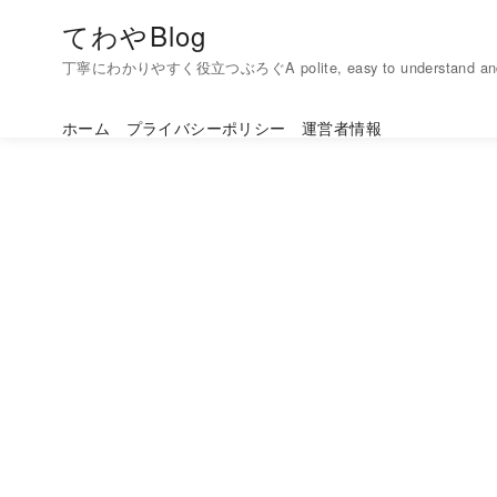
コ
てわやBlog
ン
丁寧にわかりやすく役立つぶろぐA polite, easy to understand and h
テ
ン
ホーム
プライバシーポリシー
運営者情報
ツ
へ
移
動