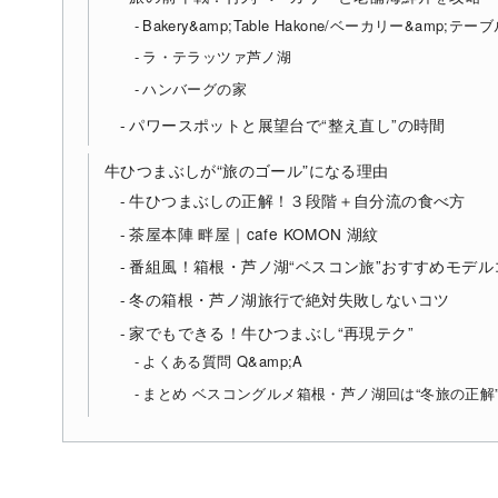
Bakery&amp;Table Hakone/ベーカリー&amp;テー
ラ・テラッツァ芦ノ湖
ハンバーグの家
パワースポットと展望台で“整え直し”の時間
牛ひつまぶしが“旅のゴール”になる理由
牛ひつまぶしの正解！３段階＋自分流の食べ方
茶屋本陣 畔屋｜cafe KOMON 湖紋
番組風！箱根・芦ノ湖“ベスコン旅”おすすめモデル
冬の箱根・芦ノ湖旅行で絶対失敗しないコツ
家でもできる！牛ひつまぶし“再現テク”
よくある質問 Q&amp;A
まとめ ベスコングルメ箱根・芦ノ湖回は“冬旅の正解