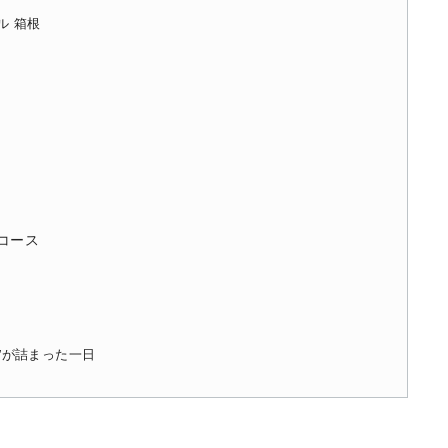
ブル 箱根
コース
”が詰まった一日