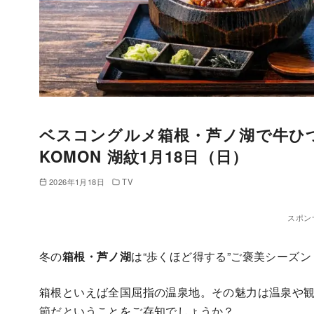
ベスコングルメ箱根・芦ノ湖で牛ひつ
KOMON 湖紋1月18日（日）
2026年1月18日
TV
スポン
冬の
箱根・芦ノ湖
は“歩くほど得する”ご褒美シーズン
箱根といえば全国屈指の温泉地。その魅力は温泉や観
節だということをご存知でしょうか？