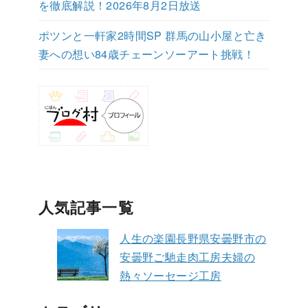
を徹底解説！2026年8月2日放送
ポツンと一軒家2時間SP 群馬の山小屋と亡き
妻への想い84歳チェーンソーアート挑戦！
人気記事一覧
人生の楽園長野県安曇野市の
安曇野ご馳走肉工房夫婦の
熱々ソーセージ工房