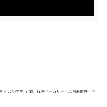
巡る“歩いて整う”旅。行列ベーカリー・老舗海鮮丼・開
！