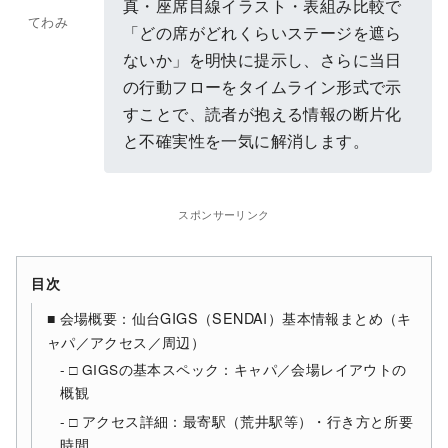
真・座席目線イラスト・表組み比較で
てわみ
「どの席がどれくらいステージを遮ら
ないか」を明快に提示し、さらに当日
の行動フローをタイムライン形式で示
すことで、読者が抱える情報の断片化
と不確実性を一気に解消します。
スポンサーリンク
目次
■ 会場概要：仙台GIGS（SENDAI）基本情報まとめ（キ
ャパ／アクセス／周辺）
□ GIGSの基本スペック：キャパ／会場レイアウトの
概観
□ アクセス詳細：最寄駅（荒井駅等）・行き方と所要
時間