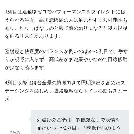
1列目は遮蔽物ゼロでパフォーマンスをダイレクトに捉
えられる半面、高所恐怖症の人は足元がすくむ可能性も
あり、座りっぱなしの公演で前のめりになると後方視界
を遮るリスクがあります。
臨場感と快適度のバランスが良いのは2〜3列目で、手す
りが視野に入らず、高低差がまだ緩やかなので目線移動
が少なく済みます。
4列目以降は舞台全景の俯瞰向きで照明演出を含めたス
テージングを楽しめ、通路脇席ならトイレ移動もスムー
ズ。
列選びの基準は「双眼鏡なしで表情を
見たい→1〜2列目」「映像作品のよう
てわみ