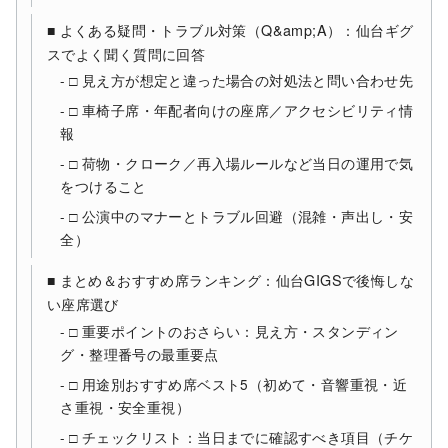
■ よくある疑問・トラブル対策（Q&amp;A）：仙台ギグ
スでよく聞く質問に回答
□ 見え方が想定と違った場合の対処法と問い合わせ先
□ 車椅子席・年配者向けの座席／アクセシビリティ情
報
□ 荷物・クローク／再入場ルールなど当日の運用で気
をつけること
□ 公演中のマナーとトラブル回避（混雑・声出し・安
全）
■ まとめ＆おすすめ席ランキング：仙台GIGSで後悔しな
い座席選び
□ 重要ポイントのおさらい：見え方・スタンディン
グ・整理番号の最重要点
□ 用途別おすすめ席ベスト5（初めて・音響重視・近
さ重視・安全重視）
□ チェックリスト：当日までに確認すべき項目（チケ