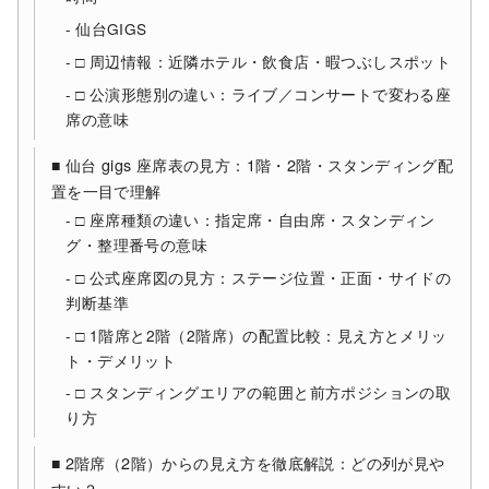
仙台GIGS
□ 周辺情報：近隣ホテル・飲食店・暇つぶしスポット
□ 公演形態別の違い：ライブ／コンサートで変わる座
席の意味
■ 仙台 gigs 座席表の見方：1階・2階・スタンディング配
置を一目で理解
□ 座席種類の違い：指定席・自由席・スタンディン
グ・整理番号の意味
□ 公式座席図の見方：ステージ位置・正面・サイドの
判断基準
□ 1階席と2階（2階席）の配置比較：見え方とメリッ
ト・デメリット
□ スタンディングエリアの範囲と前方ポジションの取
り方
■ 2階席（2階）からの見え方を徹底解説：どの列が見や
すい？