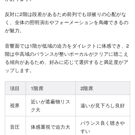
反対に2階は段差があるため前列でも頭被りの心配がな
く、全体の照明演出やフォーメーションを鳥瞰できるの
が魅力。
音響面では1階が低域の迫力をダイレクトに体感でき、2
階は中高域のバランスが整いボーカルがクリアに聴こえ
る傾向があるため、好みに応じて選択すると満足度がア
ップします。
項目
1階席
2階席
近いが遮蔽物リス
視界
遠いが見下ろし良好
ク大
バランス良く聴きや
音圧
体感重視で迫力大
すい