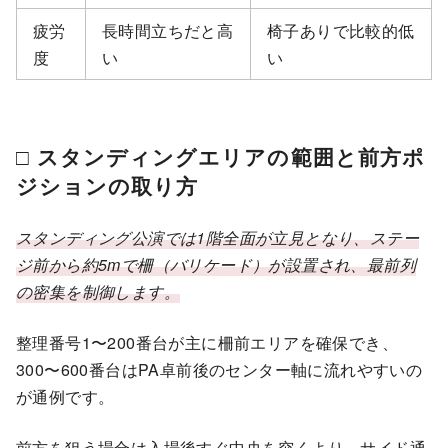
疲労
長時間立ちだと高
椅子ありで比較的低
度
い
い
□ スタンディングエリアの範囲と前方ポ
ジションの取り方
スタンディング公演では1階全面が立見となり、ステー
ジ前から約5mで柵（バリケード）が設置され、最前列
の密集を制御します。
整理番号1〜200番台が主に柵前エリアを確保でき、
300〜600番台はPA卓前後のセンター軸に流れやすいの
が通例です。
前方を狙う場合は入場後すぐ中央を突くより、サイド通