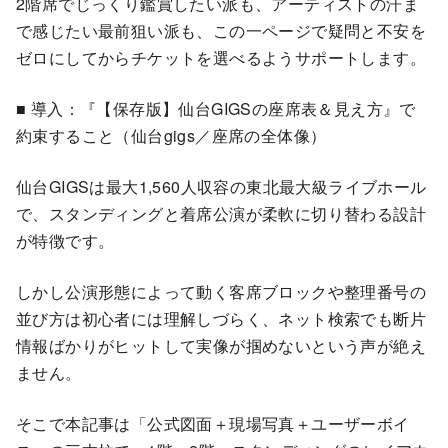
2階席でじっくり鑑賞したい派も、アーティストの汗ま
で感じたい最前狙い派も、この一ページで疑問と不安を
ゼロにしてからチケットを選べるようサポートします。
■ 導入：『【保存版】仙台GIGSの座席表＆見え方』で
約束すること（仙台gigs／座席の全体像）
仙台GIGSは最大1,560人収容の東北最大級ライブホール
で、スタンディングと着席公演が柔軟に切り替わる設計
が特徴です。
しかし公演形態によって動く客席ブロックや整理番号の
並び方は初心者には理解しづらく、ネット検索でも断片
情報ばかりがヒットして実像が掴めないという声が絶え
ません。
そこで本記事は「公式図面＋現場写真＋ユーザーボイ