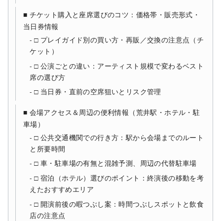
■ チケット購入と座席選びのコツ：価格帯・販売形式・
当日券情報
□ プレイガイド別の買い方・再販／交換の注意点（チ
ケット）
□ 公演ごとの違い：アーティスト規模で変わるベスト
席の選び方
□ 当日券・直前の空席狙いとリスク管理
■ 会場アクセス＆周辺の便利情報（荒井駅・ホテル・駐
車場）
□ 公共交通機関での行き方：駅から会場までのルート
と所要時間
□ 車・駐車場の有無と混雑予測、周辺の代替駐車場
□ 宿泊（ホテル）選びのポイント：終演後の移動を考
えたおすすめエリア
□ 開演前後の暇つぶし案：時間つぶしスポットと飲食
店の注意点