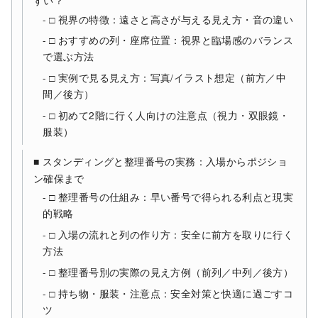
□ 視界の特徴：遠さと高さが与える見え方・音の違い
□ おすすめの列・座席位置：視界と臨場感のバランス
で選ぶ方法
□ 実例で見る見え方：写真/イラスト想定（前方／中
間／後方）
□ 初めて2階に行く人向けの注意点（視力・双眼鏡・
服装）
■ スタンディングと整理番号の実務：入場からポジショ
ン確保まで
□ 整理番号の仕組み：早い番号で得られる利点と現実
的戦略
□ 入場の流れと列の作り方：安全に前方を取りに行く
方法
□ 整理番号別の実際の見え方例（前列／中列／後方）
□ 持ち物・服装・注意点：安全対策と快適に過ごすコ
ツ