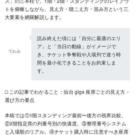
ス」の三本柱で、1階・2階・スタンディングのレイアウ
トを俯瞰しながら、見え方・聴こえ方・混み方という三
大要素を網羅解説します。
読み終えた頃には「自分に最適のエリ
ア」と「当日の動線」がイメージで
てわみ
き、チケット争奪戦や入場列で迷う時
間を最小化できることをお約束しま
す。
□ この記事でわかること：仙台 gigs 座席ごとの見え方・
選び方の要点
本稿では①1階スタンディング最前〜後方の視界比較、
②2階指定席の列番号別の快適度、③整理番号システム
と入場順のリアル、④チケット購入時に注意すべき座席