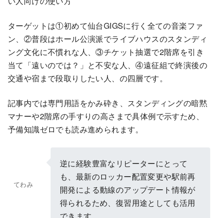
い人向けの使い方
ターゲットは①初めて仙台GIGSに行く全ての音楽ファ
ン、②普段はホール公演派でライブハウスのスタンディ
ング文化に不慣れな人、③チケット抽選で2階席を引き
当て「遠いのでは？」と不安な人、④遠征組で終演後の
交通や宿まで段取りしたい人、の四層です。
記事内では専門用語をかみ砕き、スタンディングの暗黙
マナーや2階席の手すりの高さまで具体例で示すため、
予備知識ゼロでも読み進められます。
逆に経験豊富なリピーターにとって
も、最新のロッカー配置変更や駅前再
てわみ
開発による動線のアップデート情報が
得られるため、復習用途としても活用
できます。