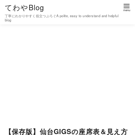
コ
てわやBlog
ン
丁寧にわかりやすく役立つぶろぐA polite, easy to understand and helpful
テ
blog
ン
ツ
へ
移
動
【保存版】仙台GIGSの座席表＆見え方