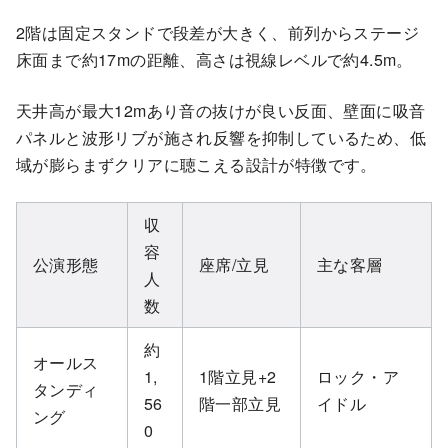
2階は固定スタンドで段差が大きく、前列からステージ
床面まで約17mの距離、高さは視線レベルで約4.5m。
天井高が最大12mあり音の抜けが良い反面、壁面に吸音
パネルと波形リブが施され反響を抑制しているため、低
域が膨らまずクリアに聴こえる設計が特徴です。
収
容
公演形態
座席/立見
主な客層
人
数
約
オールス
1,
1階立見+2
ロック・ア
タンディ
56
階一部立見
イドル
ング
0