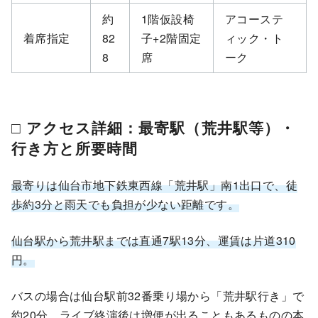
約
1階仮設椅
アコーステ
着席指定
82
子+2階固定
ィック・ト
8
席
ーク
□ アクセス詳細：最寄駅（荒井駅等）・
行き方と所要時間
最寄りは仙台市地下鉄東西線「荒井駅」南1出口で、徒
歩約3分と雨天でも負担が少ない距離です。
仙台駅から荒井駅までは直通7駅13分、運賃は片道310
円。
バスの場合は仙台駅前32番乗り場から「荒井駅行き」で
約20分、ライブ終演後は増便が出ることもあるものの本