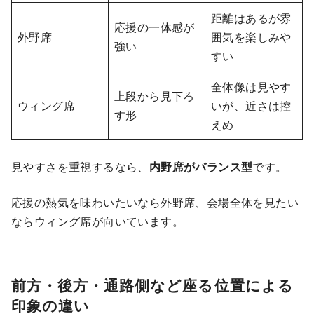
距離はあるが雰
応援の一体感が
外野席
囲気を楽しみや
強い
すい
全体像は見やす
上段から見下ろ
ウィング席
いが、近さは控
す形
えめ
見やすさを重視するなら、
内野席がバランス型
です。
応援の熱気を味わいたいなら外野席、会場全体を見たい
ならウィング席が向いています。
前方・後方・通路側など座る位置による
印象の違い