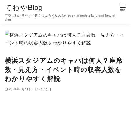
コ
てわやBlog
ン
丁寧にわかりやすく役立つぶろぐA polite, easy to understand and helpful
テ
blog
ン
ツ
へ
移
横浜スタジアムのキャパは何人？座席
動
数・見え方・イベント時の収容人数を
わかりやすく解説
2026年6月11日
イベント