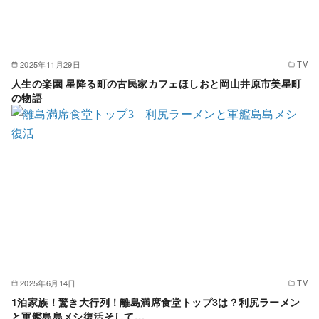
2025年11月29日
TV
人生の楽園 星降る町の古民家カフェほしおと岡山井原市美星町
の物語
2025年6月14日
TV
1泊家族！驚き大行列！離島満席食堂トップ3は？利尻ラーメン
と軍艦島島メシ復活そして…