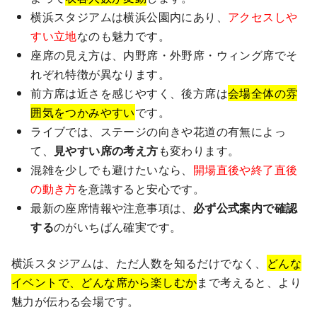
横浜スタジアムは横浜公園内にあり、
アクセスしや
すい立地
なのも魅力です。
座席の見え方は、内野席・外野席・ウィング席でそ
れぞれ特徴が異なります。
前方席は近さを感じやすく、後方席は
会場全体の雰
囲気をつかみやすい
です。
ライブでは、ステージの向きや花道の有無によっ
て、
見やすい席の考え方
も変わります。
混雑を少しでも避けたいなら、
開場直後や終了直後
の動き方
を意識すると安心です。
最新の座席情報や注意事項は、
必ず公式案内で確認
する
のがいちばん確実です。
横浜スタジアムは、ただ人数を知るだけでなく、
どんな
イベントで、どんな席から楽しむか
まで考えると、より
魅力が伝わる会場です。