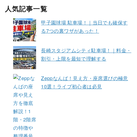
人気記事一覧
甲子園球場 駐車場！｜当日でも確保す
る7つの裏ワザがあった！
長崎スタジアムシティ駐車場！｜料金・
割引・上限を最短で理解する
Zeppなんば！見え方・座席選びの極意
10選！ライブ初心者は必見