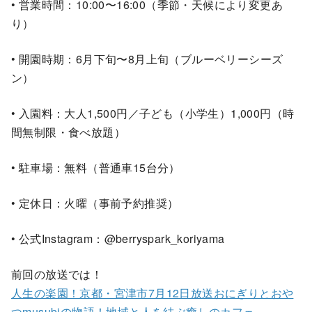
• 営業時間：10:00〜16:00（季節・天候により変更あ
り）
• 開園時期：6月下旬〜8月上旬（ブルーベリーシーズ
ン）
• 入園料：大人1,500円／子ども（小学生）1,000円（時
間無制限・食べ放題）
• 駐車場：無料（普通車15台分）
• 定休日：火曜（事前予約推奨）
• 公式Instagram：@berryspark_koriyama
前回の放送では！
人生の楽園！京都・宮津市7月12日放送おにぎりとおや
つmusubiの物語！地域と人を結ぶ癒しのカフェ