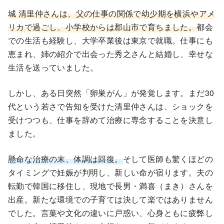
城 清里仲さんは、父の仕事の関係で幼少期を横浜やアメ
リカで過ごし、小学校からは郡山市で育ちました。
都会
での生活も経験し、大学卒業後は東京で就職。仕事にも
恵まれ、姉の紹介で出会った秀之さんと結婚し、幸せな
生活を送っていました。
しかし、ある日突然「卵巣がん」が発覚します。まだ30
代という若さで告知を受けた清里仲さんは、ショックを
受けつつも、仕事を辞めて治療に専念することを決意し
ました。
懸命な治療の末、体調は回復。
そして医師も驚くほどの
タイミングで妊娠が判明し、新しい命が宿ります。夫の
転勤で韓国に移住し、現地で長男・満喜（まき）さんを
出産。新たな環境での子育ては決して楽ではありません
でした。言葉や文化の違いに戸惑い、心身ともに疲弊し