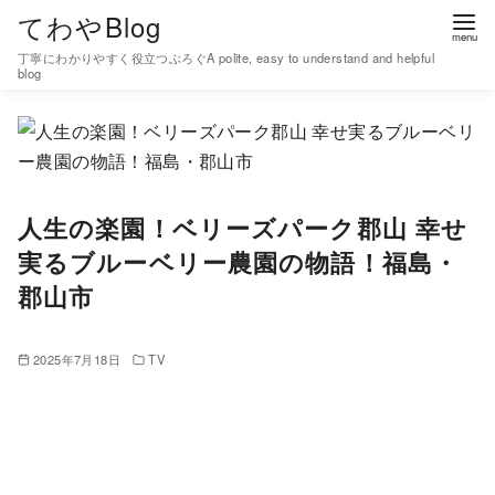
コ
てわやBlog
ン
丁寧にわかりやすく役立つぶろぐA polite, easy to understand and helpful
テ
blog
ン
ツ
へ
移
人生の楽園！ベリーズパーク郡山 幸せ
動
実るブルーベリー農園の物語！福島・
郡山市
2025年7月18日
TV