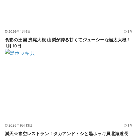
2026年1月9日
TV
食彩の王国 浅尾大根 山梨が誇る甘くてジューシーな極太大根！
1月10日
2025年9月13日
TV
満天☆青空レストラン！タカアンドトシと黒ホッキ貝北海道長