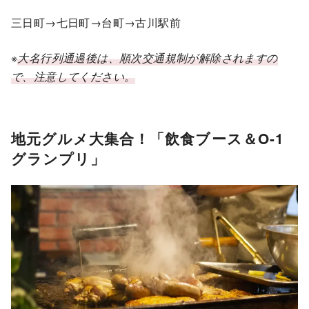
三日町→七日町→台町→古川駅前
※
大名行列通過後は、順次交通規制が解除されますの
で、注意してください。
地元グルメ大集合！「飲食ブース＆O-1
グランプリ」