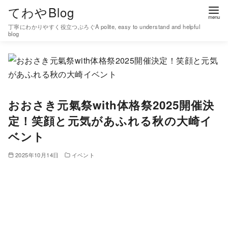
コ
てわやBlog
ン
丁寧にわかりやすく役立つぶろぐA polite, easy to understand and helpful
テ
blog
ン
ツ
へ
移
おおさき元氣祭with体格祭2025開催決
動
定！笑顔と元気があふれる秋の大崎イ
ベント
2025年10月14日
イベント