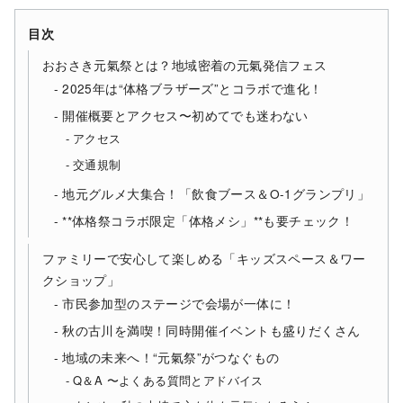
目次
おおさき元氣祭とは？地域密着の元氣発信フェス
2025年は“体格ブラザーズ”とコラボで進化！
開催概要とアクセス〜初めてでも迷わない
アクセス
交通規制
地元グルメ大集合！「飲食ブース＆O-1グランプリ」
**体格祭コラボ限定「体格メシ」**も要チェック！
ファミリーで安心して楽しめる「キッズスペース＆ワー
クショップ」
市民参加型のステージで会場が一体に！
秋の古川を満喫！同時開催イベントも盛りだくさん
地域の未来へ！“元氣祭”がつなぐもの
Q＆A 〜よくある質問とアドバイス