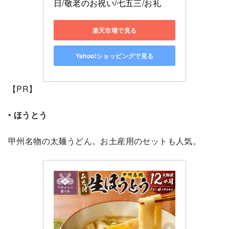
日/敬老のお祝い/七五三/お礼
楽天市場で見る
Yahoo!ショッピングで見る
【PR】
•
ほうとう
甲州名物の太麺うどん。お土産用のセットも人気。