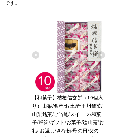
です。
【和菓子】桔梗信玄餅（10個入
り）山梨/名産/お土産/甲州銘菓/
山梨銘菓/ご当地/スイーツ/和菓
子/贈答/ギフト/お菓子/鐘山苑/お
礼/ お返し/きな粉/母の日/父の