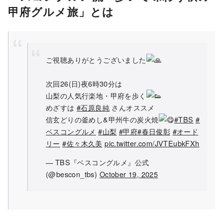
甲府グルメ旅」とは
ご視聴ありがとうございました
次回26(日)夜6時30分は
山梨の人気行楽地・甲府を歩く
めざすは
#石原良純
さんオススメ
信玄どりの釜めし&甲州牛の炭火焼
#TBS
#
ベスコングルメ
#山梨
#甲府
#春日俊彰
#オード
リー
#佐々木久美
pic.twitter.com/JVTEubkFXh
— TBS『ベスコングルメ』公式
(@bescon_tbs)
October 19, 2025