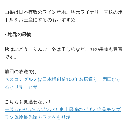
山梨は日本有数のワイン産地。地元ワイナリー直送のボ
トルをお土産にするのもおすすめ。
•
地元の果物
秋はぶどう、りんご、冬は干し柿など、旬の果物も豊富
です。
前回の放送では！
ベスコングルメは日本橋創業100年名店巡り！西田ひか
ると世界一ピザ
こちらも見逃せない！
一茂×かまいたちゲンバ！史上最強のピザと絶品モンブ
ラン体験最先端カラオケも登場