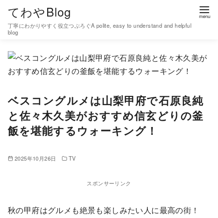
コ
てわやBlog
ン
丁寧にわかりやすく役立つぶろぐA polite, easy to understand and helpful
テ
blog
ン
ツ
へ
移
ベスコングルメは山梨甲府で石原良純
動
と佐々木久美がおすすめ信玄どりの釜
飯を堪能するウォーキング！
2025年10月26日
TV
スポンサーリンク
秋の甲府はグルメも絶景も楽しみたい人に最高の街！