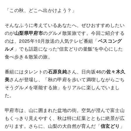
「この秋、どこへ出かけよう？」
そんなふうに考えているあなたへ、ぜひおすすめしたい
のが
山梨県甲府市
のグルメ散策旅です。今回ご紹介する
のは、2025年10月放送の人気テレビ番組「
ベスコング
ルメ
」でも話題になった“信玄どりの釜飯”を中心にした
食べ歩き＆散策の旅。
番組にはタレントの
石原良純
さん、日向坂46の
佐々木久
美
さんが登場し、「秋の甲府を歩いて満喫しながらごち
そうグルメを堪能する旅」をリアルに楽しんでいまし
た。
甲府市は、山に囲まれた盆地の街。空気が澄んで富士山
もくっきり見えやすく、秋は特に紅葉とともに絶景が広
がります。さらに、山梨の大自然が育んだ「
信玄どり
」