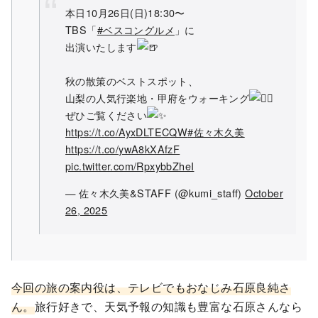
本日10月26日(日)18:30〜
TBS「
#ベスコングルメ
」に
出演いたします
秋の散策のベストスポット、
山梨の人気行楽地・甲府をウォーキング
ぜひご覧ください
https://t.co/AyxDLTECQW
#佐々木久美
https://t.co/ywA8kXAfzF
pic.twitter.com/RpxybbZheI
— 佐々木久美&STAFF (@kumi_staff)
October
26, 2025
今回の旅の案内役は、テレビでもおなじみ石原良純さ
ん。
旅行好きで、天気予報の知識も豊富な石原さんなら