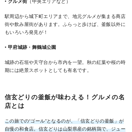
•
グルメ街
（中央エリアなど）
駅周辺から城下町エリアまで、地元グルメが集まる商店
街や飲み屋街があります。ふらっと歩けば、釜飯以外に
もいろいろ発見が！
•
甲府城跡・舞鶴城公園
城跡の石垣や天守台から市内を一望。秋の紅葉や桜の時
期には絶景スポットとしても有名です。
信玄どりの釜飯が味わえる！グルメの名
店とは
この旅での“ゴール”となるのが、「信玄どりの釜飯」が
自慢の和食店。信玄どりは山梨県産の銘柄鶏で、ジュー