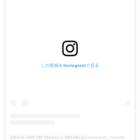
この投稿をInstagramで見る
𝐄𝐑𝐈𝐂𝐊 𝐒𝐎𝐔𝐓𝐇 𝐌𝐀𝐒𝐀𝐋𝐀 𝐃𝐈𝐍𝐄𝐑(@ericksouth_masaladiner)がシェアした投稿