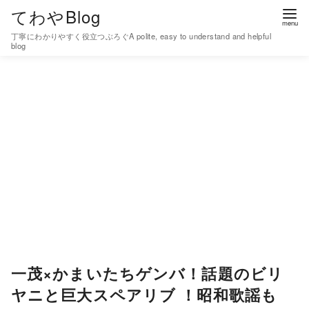
コ
てわやBlog
ン
丁寧にわかりやすく役立つぶろぐA polite, easy to understand and helpful
テ
blog
ン
ツ
へ
移
動
一茂×かまいたちゲンバ！話題のビリ
ヤニと巨大スペアリブ ！昭和歌謡も