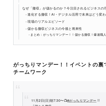
なぜ「撤収」が儲かるのか？今注目されるビジネスの
進化する撤収！AI・デジタル活用で未来はどう変
現場のリアルエピソード
儲かる撤収ビジネスの今後と将来性
まとめ：がっちりマンデー！！儲かる撤収！爆速職
がっちりマンデー！！イベントの裏で
チームワーク
11月2日(日)朝7:30〜📺
#がっちりマンデー
!!
『儲かる撤収』