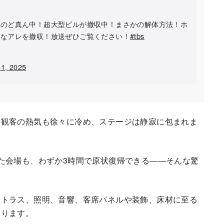
心のど真ん中！超大型ビルが撤収中！まさかの解体方法！ホ
須なアレを撤収！放送ぜひご覧ください！
#tbs
31, 2025
、観客の熱気も徐々に冷め、ステージは静寂に包まれま
た会場も、わずか3時間で原状復帰できる――そんな驚
型トラス、照明、音響、客席パネルや装飾、床材に至る
あります。