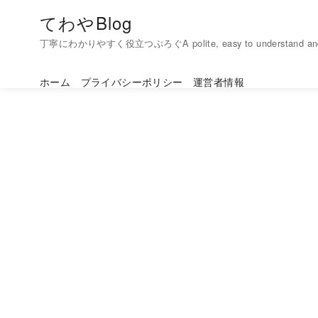
コ
てわやBlog
ン
丁寧にわかりやすく役立つぶろぐA polite, easy to understand and h
テ
ン
ホーム
プライバシーポリシー
運営者情報
ツ
へ
移
動