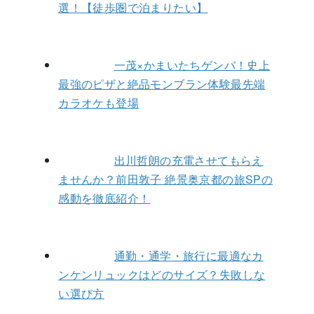
選！【徒歩圏で泊まりたい】
一茂×かまいたちゲンバ！史上
最強のピザと絶品モンブラン体験最先端
カラオケも登場
出川哲朗の充電させてもらえ
ませんか？前田敦子 絶景奥京都の旅SPの
感動を徹底紹介！
通勤・通学・旅行に最適なカ
ンケンリュックはどのサイズ？失敗しな
い選び方