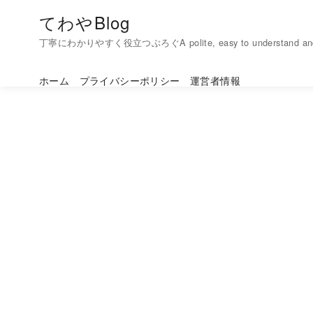
コ
てわやBlog
ン
丁寧にわかりやすく役立つぶろぐA polite, easy to understand and h
テ
ン
ホーム
プライバシーポリシー
運営者情報
ツ
へ
移
動