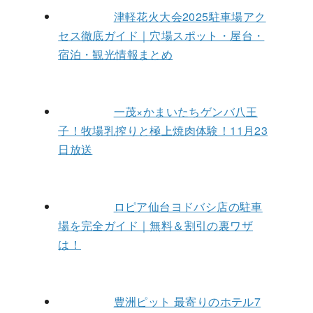
津軽花火大会2025駐車場アク
セス徹底ガイド｜穴場スポット・屋台・
宿泊・観光情報まとめ
一茂×かまいたちゲンバ八王
子！牧場乳搾りと極上焼肉体験！11月23
日放送
ロピア仙台ヨドバシ店の駐車
場を完全ガイド｜無料＆割引の裏ワザ
は！
豊洲ピット 最寄りのホテル7