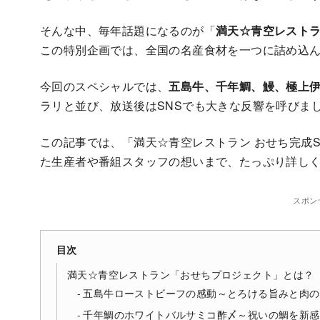
そんな中、毎年話題になるのが「
満天☆青空レスト
この特別企画では、全国の名産食材を一つに詰め込ん
今回のスペシャルでは、
五島牛、千年鯛、鰻、極上
ラリと並び、放送後はSNSでも大きな反響を呼びま
この記事では、「満天☆青空レストラン おせち完成
た生産者や番組スタッフの想いまで、たっぷり詳し
スポン
目次
満天☆青空レストラン「おせちプロジェクト」とは？
五島牛ローストビーフの感動～とろける旨みと肉の
千年鯛のホワイトバルサミコ酢〆～祝いの鯛を新感