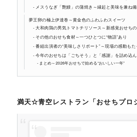
メスうなぎ「艶鰻」の蒲焼き～縁起と美味を兼ね備
夢王卵の極上伊達巻～黄金色のふわふわスイーツ
大和肉鶏の男気トマトチリソース～新感覚おせちの
その他のおせち食材～一つひとつに“物語”あり
番組出演者の“美味しさリポート”～現場の感動もた
今年のおせちは「ごちそう」と「感謝」を詰め込ん
まとめ～2026年おせちで始める“おいしい一年”
満天☆青空レストラン「おせちプロ