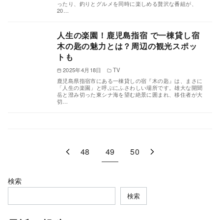
ったり、釣りとグルメを同時に楽しめる贅沢な番組が、
20…
人生の楽園！鹿児島指宿 で一棟貸し宿
木の匙の魅力とは？周辺の観光スポッ
トも
2025年4月18日
TV
鹿児島県指宿市にある一棟貸しの宿『木の匙』は、まさに
「人生の楽園」と呼ぶにふさわしい場所です。雄大な開聞
岳と澄み切った東シナ海を望む絶景に囲まれ、移住者が大
切…
48
49
50
検索
検索