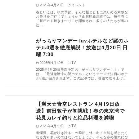
2025年4月20日
イベント
春といえば、桜の季節。そんな桜とともに楽しめる素敵な
お祭りをご存じでしょうか？山形県新庄市では、毎年春に
「新庄カド焼きまつり」が開催され、多くの人たちが春の
訪…
がっちりマンデー favホテルなど謎のホ
テル3選を徹底解説！放送は4月20日 日
曜 7:30
2025年4月19日
TV
2025年4月20日放送予定の「がっちりマンデー！！」で
は、「最近急増中の謎ホテル」というテーマで注目のホテ
ル3選が紹介されます。この記事では、番組で取り上げ…
【満天☆青空レストラン 4月19日放
送】前田敦子が初挑戦！春の東京湾で
花見カレイ釣りと絶品料理を満喫
2025年4月19日
TV
春爛漫、花が咲き誇るこの季節、外に出て自然を感じたく
なる方も多いのではないでしょうか。そんな春の陽気にぴ