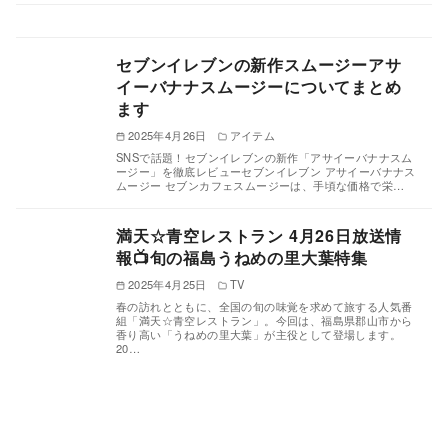
セブンイレブンの新作スムージーアサ
イーバナナスムージーについてまとめ
ます
2025年4月26日
アイテム
SNSで話題！セブンイレブンの新作「アサイーバナナスム
ージー」を徹底レビューセブンイレブン アサイーバナナス
ムージー セブンカフェスムージーは、手頃な価格で栄…
満天☆青空レストラン 4月26日放送情
報📺旬の福島うねめの里大葉特集
2025年4月25日
TV
春の訪れとともに、全国の旬の味覚を求めて旅する人気番
組「満天☆青空レストラン」。今回は、福島県郡山市から
香り高い「うねめの里大葉」が主役として登場します。
20…