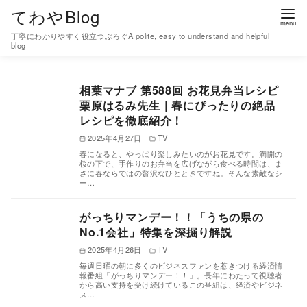
コ
てわやBlog
ン
丁寧にわかりやすく役立つぶろぐA polite, easy to understand and helpful
テ
blog
ン
ツ
相葉マナブ 第588回 お花見弁当レシピ
へ
栗原はるみ先生｜春にぴったりの絶品
移
レシピを徹底紹介！
動
2025年4月27日
TV
春になると、やっぱり楽しみたいのがお花見です。満開の
桜の下で、手作りのお弁当を広げながら食べる時間は、ま
さに春ならではの贅沢なひとときですね。そんな素敵なシ
ー…
がっちりマンデー！！「うちの県の
No.1会社」特集を深掘り解説
2025年4月26日
TV
毎週日曜の朝に多くのビジネスファンを惹きつける経済情
報番組「がっちりマンデー！！」。長年にわたって視聴者
から高い支持を受け続けているこの番組は、経済やビジネ
ス…