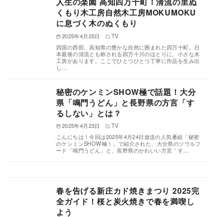
人生の楽園 高知四万十町！清流の里ぬ
くもり木工房自然木工房MOKUMOKU
に息づく木のぬくもり
2025年4月25日
TV
四国の西部、高知県の豊かな自然に囲まれた四万十町。日
本最後の清流とも称される四万十川のほとりに、小さな木
工房があります。ここでひとつひとつ丁寧に作品を生み出
し…
秘密のケンミンSHOW極で話題！大分
県「鳴門うどん」と長野県の方言「す
るしない」とは？
2025年4月23日
TV
こんにちは！今回は2025年4月24日放送の人気番組「秘密
のケンミンSHOW極！」で紹介された、大分県のソウルフ
ード「鳴門うどん」と、長野県のかわいい方言「す…
春を告げる新庄カド焼きまつり 2025完
全ガイド！桜と炭火焼きで春を満喫し
よう